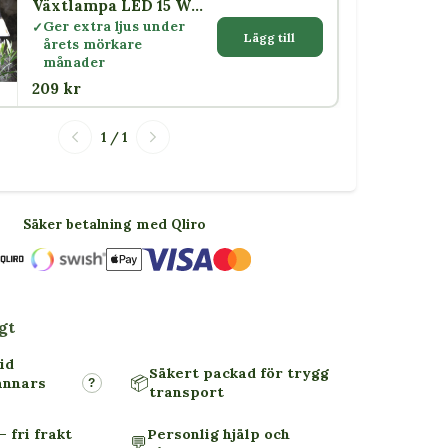
Växtlampa LED 15 W
med skärm E27
Ger extra ljus under
Lägg till
årets mörkare
månader
209 kr
1 / 1
Säker betalning med Qliro
gt
id
Säkert packad för trygg
📦
annars
?
transport
– fri frakt
Personlig hjälp och
💬