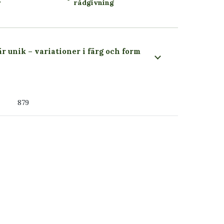
r
rådgivning
är unik – variationer i färg och form
 du ser
879
ss