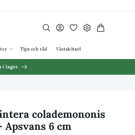
ter
Tips och råd
Växtskötsel
 i lager.
intera colademononis
- Apsvans 6 cm