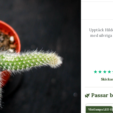
Upptäck Hild
med silvrig
★★★★
Skick
🌿 Passar 
Växtlampa LED 1