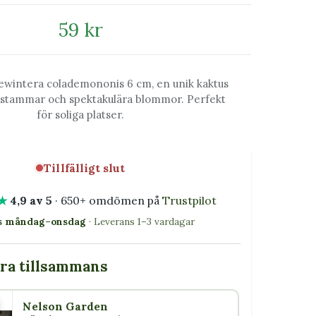
59 kr
ewintera colademononis 6 cm, en unik kaktus
a stammar och spektakulära blommor. Perfekt
för soliga platser.
Tillfälligt slut
★
4,9 av 5
· 650+ omdömen på
Trustpilot
as måndag–onsdag
· Leverans 1–3 vardagar
bra tillsammans
Nelson Garden
5 W