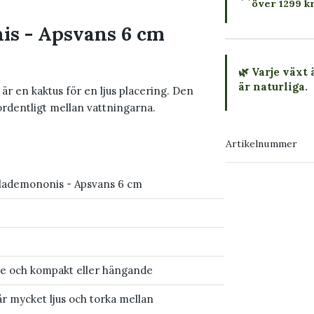
över 1299 k
is - Apsvans 6 cm
🌿 Varje växt 
är naturliga.
är en kaktus för en ljus placering. Den
ordentligt mellan vattningarna.
→ Köp växten
Artikelnummer
→ Kontakta o
olademononis - Apsvans 6 cm
 och kompakt eller hängande
r mycket ljus och torka mellan