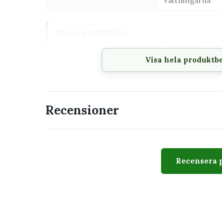
vattningarna
Passar perfekt för
Dig som vill komplettera samlingen med e
krukväxterna
Visa hela produktb
En placering där växtens behov av ljus oc
Den som vill förstå vad plantan behöver
Recensioner
Utseende
Hildewintera colademononis - Apsvans 6 cm känn
Recensera 
taggar eller hår. Utseendet varierar naturligt mel
karaktär, men storlek, antal blad och växtform kan 
Skötsel