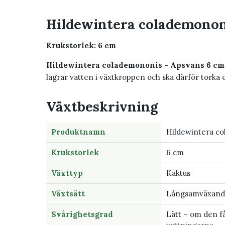
Hildewintera colademonon
Krukstorlek: 6 cm
Hildewintera colademononis - Apsvans 6 cm
lagrar vatten i växtkroppen och ska därför torka 
Växtbeskrivning
Produktnamn
Hildewintera c
Krukstorlek
6 cm
Växttyp
Kaktus
Växtsätt
Långsamväxande
Svårighetsgrad
Lätt – om den få