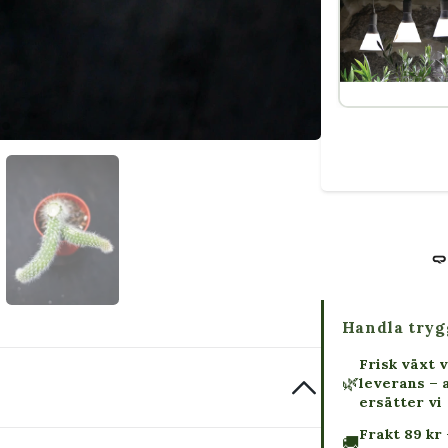
Handla tryg
Frisk växt v
🌿
leverans – 
ersätter vi
Frakt 89 kr 
🚚