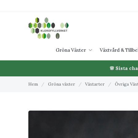
Gröna Växter
Växtvård & Tillb
🌸 Sista ch
Hem
/
Gröna växter
/
Växtarter
/
Övriga Väx