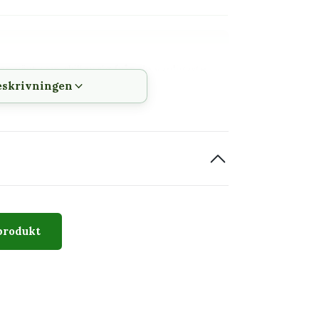
n växt som skiljer sig från de vanligaste
eskrivningen
h vattning kan följas
 innan den planteras om
etecknas av karakteristisk stamform och
produkt
lan exemplar. Bilden visar växtens typiska
skilja sig.