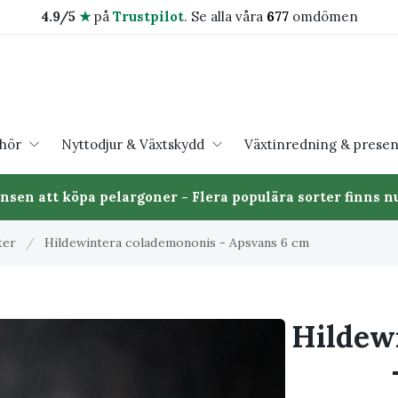
4.9/5
★
på
Trustpilot
.
Se alla våra
677
omdömen
ehör
Nyttodjur & Växtskydd
Växtinredning & presen
ansen att köpa pelargoner - Flera populära sorter finns nu
ter
/
Hildewintera colademononis - Apsvans 6 cm
Hildew