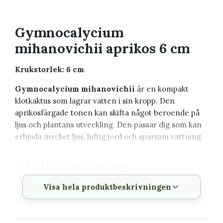
Gymnocalycium
mihanovichii aprikos 6 cm
Krukstorlek: 6 cm
Gymnocalycium mihanovichii
är en kompakt
klotkaktus som lagrar vatten i sin kropp. Den
aprikosfärgade tonen kan skifta något beroende på
ljus och plantans utveckling. Den passar dig som kan
erbjuda mycket ljus, luftig jord och sparsam vattning.
Växtbeskrivning
Visa hela produktbeskrivningen
Vetenskapligt
Gymnocalycium mihanovichii
namn
Svenskt namn
Klotkaktus