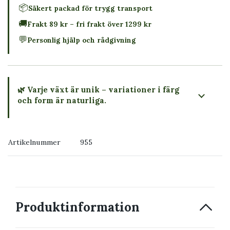
📦
Säkert packad för trygg transport
🚚
Frakt 89 kr – fri frakt över 1299 kr
💬
Personlig hjälp och rådgivning
🌿 Varje växt är unik – variationer i färg
och form är naturliga.
→ Köp växten du ser
Artikelnummer
955
→ Kontakta oss
Produktinformation