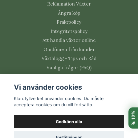
Vanliga skadedjur
Reklamation Växter
Ångra köp
Gymnocalycium kan drabbas av ullöss, rotsköldlöss,
trips och spinnkvalster. Kontrollera fårorna mellan
Fraktpolicy
revbenen, areolerna och rötterna regelbundet.
Integritetspolicy
Att handla växter online
Vanliga frågor om
Omdömen från kunder
Gymnocalycium
Växtblogg - Tips och Råd
mihanovichii
Vanliga frågor (FAQ)
Växtskötsel
Varför ändras aprikosfärgen?
Vi använder cookies
Ljus, temperatur och ny tillväxt påverkar färgen.
Social media
Klorofyllverket använder cookies. Du måste
Starka ljusförändringar kan ge både djupare och
acceptera cookies om du vill fortsätta.
blekare toner.
Godkänn alla
Hur ofta ska Gymnocalycium vattnas?
Prenumerera på vårt nyhetsbrev
Inställningar