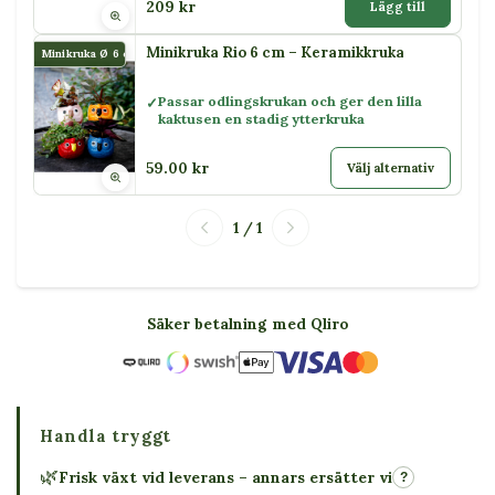
209 kr
Lägg till
Minikruka Rio 6 cm – Keramikkruka
Minikruka Ø 6 cm Rio
Passar odlingskrukan och ger den lilla
kaktusen en stadig ytterkruka
59.00 kr
Välj alternativ
1 / 1
Säker betalning med Qliro
Handla tryggt
🌿
Frisk växt vid leverans – annars ersätter vi
?