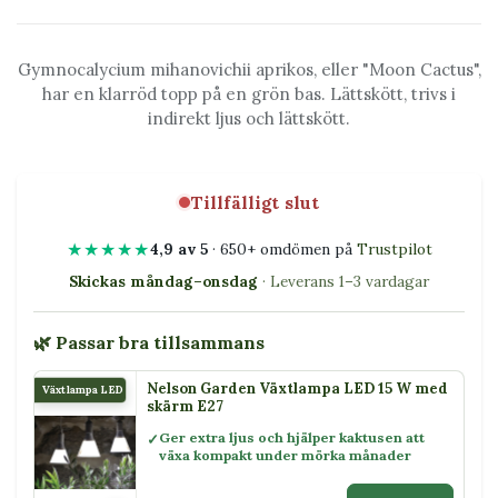
Gymnocalycium mihanovichii aprikos, eller "Moon Cactus",
har en klarröd topp på en grön bas. Lättskött, trivs i
indirekt ljus och lättskött.
Tillfälligt slut
★★★★★
4,9 av 5
· 650+ omdömen på
Trustpilot
Skickas måndag–onsdag
· Leverans 1–3 vardagar
🌿 Passar bra tillsammans
Nelson Garden Växtlampa LED 15 W med
Växtlampa LED 15 W
skärm E27
Ger extra ljus och hjälper kaktusen att
växa kompakt under mörka månader