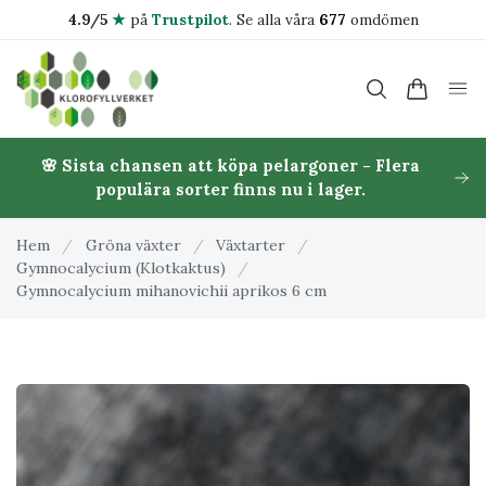
4.9/5
★
på
Trustpilot
.
Se alla våra
677
omdömen
🌸 Sista chansen att köpa pelargoner - Flera
populära sorter finns nu i lager.
Hem
/
Gröna växter
/
Växtarter
/
Gymnocalycium (Klotkaktus)
/
Gymnocalycium mihanovichii aprikos 6 cm