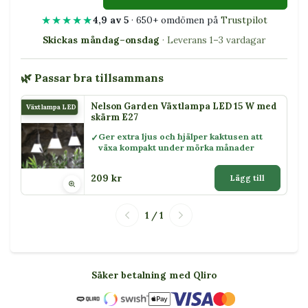
★★★★★
4,9 av 5
· 650+ omdömen på
Trustpilot
Skickas måndag–onsdag
· Leverans 1–3 vardagar
🌿 Passar bra tillsammans
Nelson Garden Växtlampa LED 15 W med
Växtlampa LED 15 W
skärm E27
Ger extra ljus och hjälper kaktusen att
växa kompakt under mörka månader
209 kr
Lägg till
1 / 1
Säker betalning med Qliro