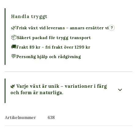
Handla tryggt
🌿
Frisk växt vid leverans – annars ersätter vi
?
📦
Säkert packad för trygg transport
🚚
Frakt 89 kr – fri frakt över 1299 kr
💬
Personlig hjälp och rådgivning
🌿 Varje växt är unik – variationer i färg
och form är naturliga.
→ Köp växten du ser
Artikelnummer
638
→ Kontakta oss