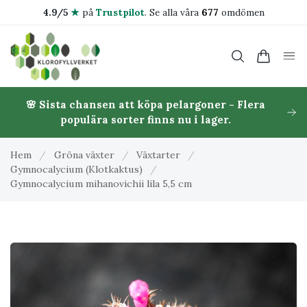
4.9/5
★
på
Trustpilot
.
Se alla våra
677
omdömen
🌸 Sista chansen att köpa pelargoner - Flera
populära sorter finns nu i lager.
Hem
/
Gröna växter
/
Växtarter
/
Gymnocalycium (Klotkaktus)
/
Gymnocalycium mihanovichii lila 5,5 cm