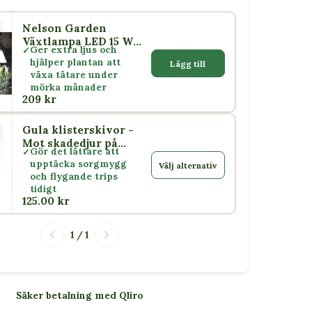
Nelson Garden
5 W
Växtlampa LED 15 W
Ger extra ljus och
med skärm E27
hjälper plantan att
Lägg till
växa tätare under
mörka månader
209 kr
Gula klisterskivor -
or
Mot skadedjur på
Gör det lättare att
växter
upptäcka sorgmygg
Välj alternativ
och flygande trips
tidigt
125.00 kr
1 / 1
Säker betalning med Qliro