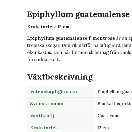
Epiphyllum guatemalense 
Krukstorlek: 12 cm
Epiphyllum guatemalense f. montrose
är en ep
tropiska skogar. Den vill därför ha luftig jord, jä
ökenkaktus. Den här formen skiljer sig från vanl
förvridna skott.
Växtbeskrivning
Vetenskapligt namn
Epiphyllum guat
Svenskt namn
Bladkaktus, orki
Växtfamilj
Cactaceae
Krukstorlek
12 cm