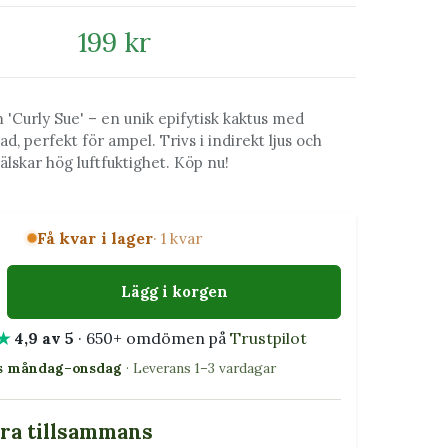
199 kr
 'Curly Sue' – en unik epifytisk kaktus med
lad, perfekt för ampel. Trivs i indirekt ljus och
älskar hög luftfuktighet. Köp nu!
Få kvar i lager
· 1 kvar
Lägg i korgen
★
4,9 av 5
· 650+ omdömen på
Trustpilot
as måndag–onsdag
· Leverans 1–3 vardagar
bra tillsammans