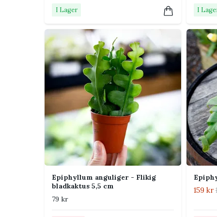
Näring
Ge svag dos ung
I Lager
I Lage
sommar. Gödsla 
Placering i hemmet
Placera plantan på en ljus hylla eller i en ampel d
hänga fritt och undvik heta element, stark middag
rummet.
Tips från Klorofyllverket
Använd en luftig jordblandning. Tät blomjor
Vattna först när det översta jordlagret har t
Beskär långa skott om du vill få plantan att
Epiphyllum anguliger - Flikig
Epiph
Skottbitar kan rotas som sticklingar. Låt sn
bladkaktus 5,5 cm
159 kr
79 kr
Vanliga skadedjur