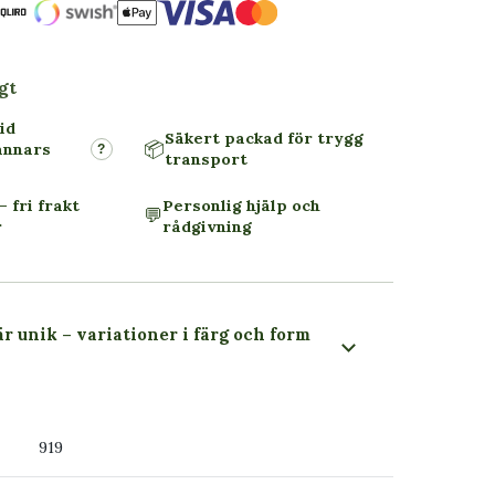
gt
id
Säkert packad för trygg
📦
annars
?
transport
– fri frakt
Personlig hjälp och
💬
r
rådgivning
är unik – variationer i färg och form
 du ser
919
ss