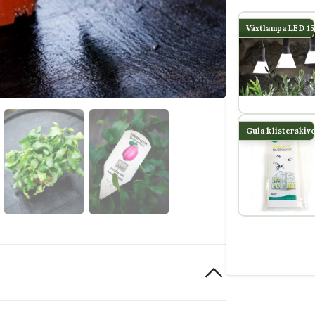
Växtlampa LED 1
Gula klisterskiv