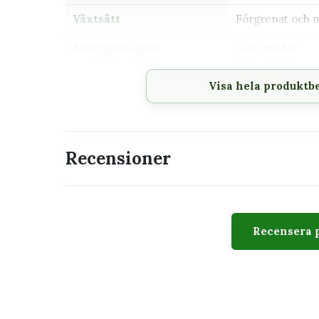
Växtsätt
Förgrenat och 
Svårighetsgrad
Lätt–medel
Giftig
Betraktas normal
Visa hela produktb
Passar perfekt för
Amplar och höga hyllor
Recensioner
Ljusa rum utan stark middagssol
Dig som vill ha en ovanlig hängväxt
Samlingar med epifyter och tropiska kak
Recensera 
Utseende
Epiphyllum guatemalense f. montrose 12 cm har 
skott som förgrenar sig tätt. Den montrosa formen 