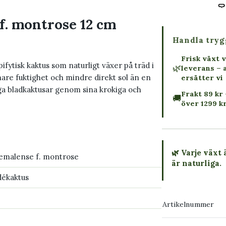
f. montrose 12 cm
Handla tryg
Frisk växt v
ifytisk kaktus som naturligt växer på träd i
🌿
leverans – 
mnare fuktighet och mindre direkt sol än en
ersätter vi
iga bladkaktusar genom sina krokiga och
Frakt 89 kr 
🚚
över 1299 k
🌿 Varje växt 
emalense f. montrose
är naturliga.
dékaktus
→ Köp växten
Artikelnummer
→ Kontakta o