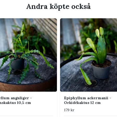
lantor och förändras när växten mognar.
Andra köpte också
jus. Mild morgon- eller kvällssol går bra.
ddagssol.
tan har torkat lätt. Jorden får inte vara
n ska inte torka lika länge som för en
ränerad kaktusjord med perlite och gärna
°C. Skydda från kalla drag och temperaturer
C.
llum anguliger -
Epiphyllum ackermanii -
nskaktus 10,5 cm
Orkidékaktus 12 cm
t högre luftfuktighet. God luftcirkulation är
179 kr