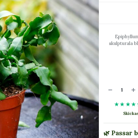
Epiphyllum
skulpturala b
★★★★
Skick
🌿 Passar 