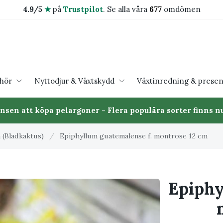
4.9/5
★
på
Trustpilot
.
Se alla våra
677
omdömen
ehör
Nyttodjur & Växtskydd
Växtinredning & presen
ansen att köpa pelargoner - Flera populära sorter finns nu
 (Bladkaktus)
/
Epiphyllum guatemalense f. montrose 12 cm
Epiphy