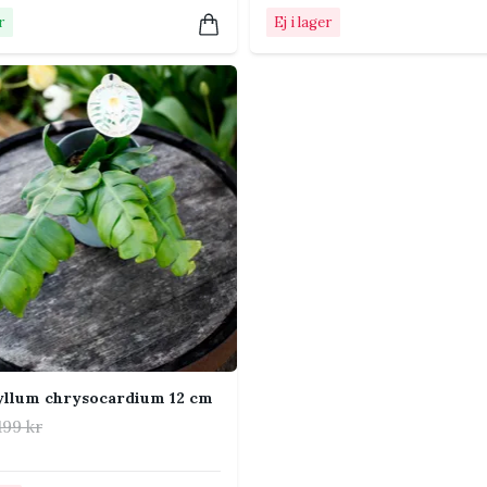
efär en gång i månaden under vår och
r
Ej i lager
sparsamt vintertid.
är de vridna skotten får synas. Låt skotten
ssol och mörka placeringar långt in i
d håller ofta för mycket vatten.
orkat lätt.
 förgrena sig mer.
yllum chrysocardium 12 cm
ittytan torka kort innan plantering.
199 kr