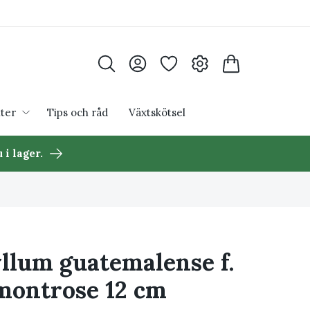
ter
Tips och råd
Växtskötsel
 i lager.
llum guatemalense f.
montrose 12 cm