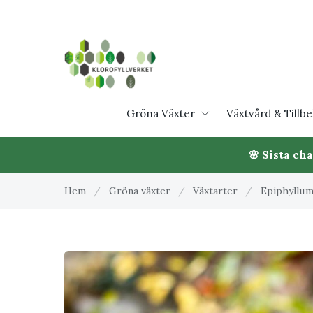
Gröna Växter
Växtvård & Tillb
🌸 Sista ch
Hem
/
Gröna växter
/
Växtarter
/
Epiphyllum