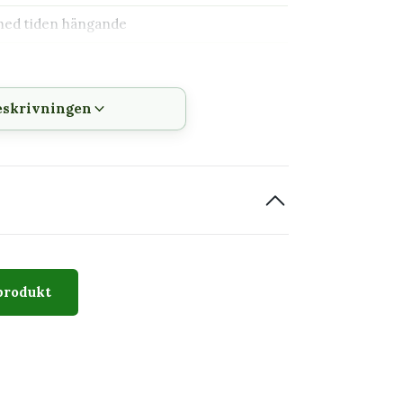
med tiden hängande
t inte som giftig, men ska inte ätas
eskrivningen
tusar
produkt
vridna, vågiga och oregelbundet formade
ger ett tydligt skulpturalt växtsätt.