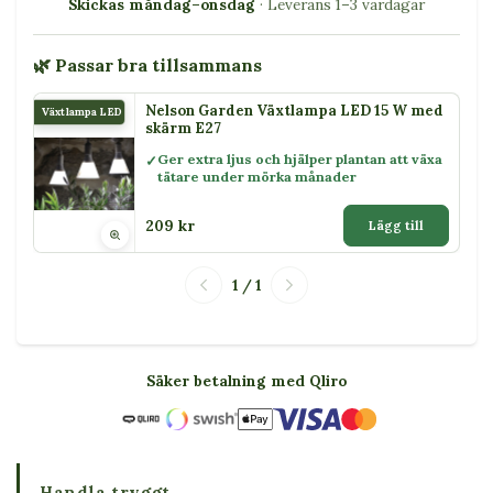
Skickas måndag–onsdag
· Leverans 1–3 vardagar
🌿 Passar bra tillsammans
Nelson Garden Växtlampa LED 15 W med
Växtlampa LED 15 W
skärm E27
Ger extra ljus och hjälper plantan att växa
tätare under mörka månader
209 kr
Lägg till
1 / 1
Säker betalning med Qliro
Handla tryggt