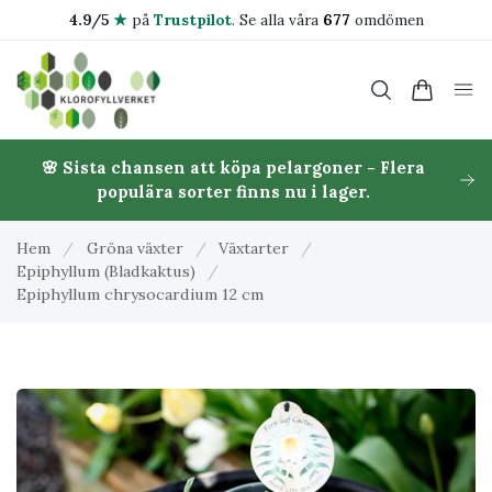
4.9/5
★
på
Trustpilot
.
Se alla våra
677
omdömen
🌸 Sista chansen att köpa pelargoner - Flera
populära sorter finns nu i lager.
Hem
/
Gröna växter
/
Växtarter
/
Epiphyllum (Bladkaktus)
/
Epiphyllum chrysocardium 12 cm