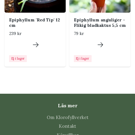
Näring
Ge svag dos ungefär en gång
i månaden under vår och
sommar. Gödsla sparsamt
Epiphyllum 'Red Tip' 12
Epiphyllum anguliger -
vintertid.
cm
Flikig bladkaktus 5,5 cm
239 kr
79 kr
Placering i hemmet
Placera plantan i en ampel eller på en hög hylla nära
Ej i lager
Ej i lager
ett ljust fönster. Låt skotten hänga fritt och undvik
heta element, stark middagssol och mörka
placeringar långt in i rummet.
Tips från Klorofyllverket
Läs mer
Använd en luftig jordblandning. Tät blomjord
håller ofta för mycket vatten.
Om Klorofyllverket
Vattna först när det översta jordlagret har
Kontakt
torkat lätt.