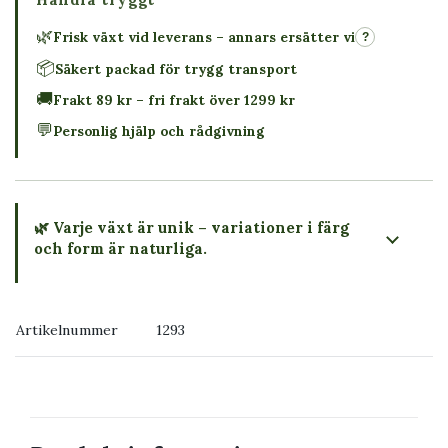
🌿
Frisk växt vid leverans – annars ersätter vi
?
📦
Säkert packad för trygg transport
🚚
Frakt 89 kr – fri frakt över 1299 kr
💬
Personlig hjälp och rådgivning
🌿 Varje växt är unik – variationer i färg
och form är naturliga.
→ Köp växten du ser
Artikelnummer
1293
→ Kontakta oss