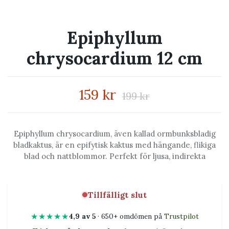
Epiphyllum
chrysocardium 12 cm
159 kr
199 kr
Epiphyllum chrysocardium, även kallad ormbunksbladig
bladkaktus, är en epifytisk kaktus med hängande, flikiga
blad och nattblommor. Perfekt för ljusa, indirekta
Tillfälligt slut
★★★★★
4,9 av 5
· 650+ omdömen på
Trustpilot