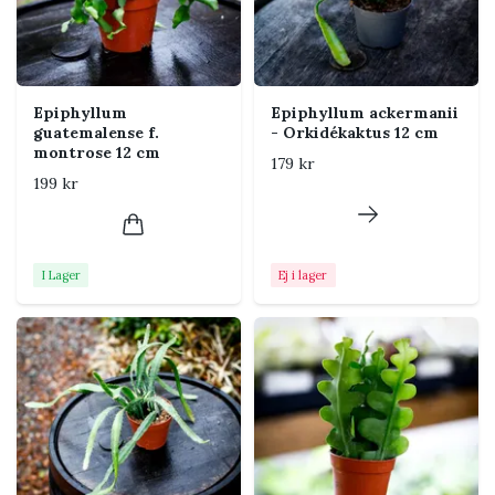
bra. Undvik stark middagssol.
Vattning
Vattna när jordytan har
torkat lätt. Jorden får inte
vara konstant blöt men ska
Epiphyllum
Epiphyllum ackermanii
inte torka lika länge som för
guatemalense f.
- Orkidékaktus 12 cm
en ökenkaktus.
montrose 12 cm
179 kr
199 kr
Jord
Luftig och väldränerad
kaktusjord med perlite och
gärna fin orkidébark.
I Lager
Ej i lager
Temperatur
Trivs vid 18–26 °C. Skydda
från kalla drag och
temperaturer under cirka 12
°C.
Luftfuktighet
Normal till något högre
luftfuktighet. God
luftcirkulation är viktig.