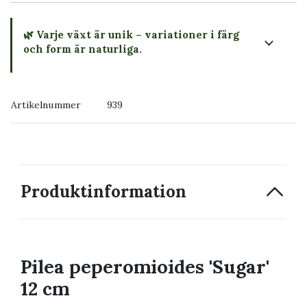
🌿 Varje växt är unik – variationer i färg
och form är naturliga.
→ Köp växten du ser
Artikelnummer
939
→ Kontakta oss
Produktinformation
Pilea peperomioides 'Sugar'
12 cm