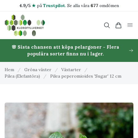
4.9/5
★
på
Trustpilot
.
Se alla våra
677
omdömen
🌸 Sista chansen att köpa pelargoner - Flera
populära sorter finns nu i lager.
Hem
/
Gröna växter
/
Växtarter
/
Pilea (Elefantöra)
/
Pilea peperomioides 'Sugar' 12 cm