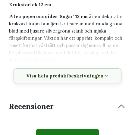
Krukstorlek 12 cm
Pilea peperomioides 'Sugar' 12 cm
är en dekorativ
krukväxt inom familjen Urticaceae med runda gröna
blad med ljusare silvergröna stänk och mjuka
färgskiftningar. Växten har ett upprätt, kompakt och
rosettformat växtsätt och passar dig som vill ha en
lättplacerad bladväxt med det fint prickiga och lätt
skimrande bladverket.
Växtbeskrivning
Visa hela produktbeskrivningen
Vetenskapligt
Pilea peperomioides 'Sugar'
namn
Recensioner
Svenskt namn
Elefantöra
Familj
Urticaceae