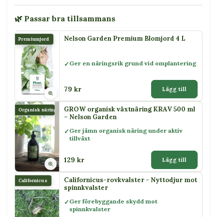
🌿 Passar bra tillsammans
Nelson Garden Premium Blomjord 4 L
Premiumjord
Ger en näringsrik grund vid omplantering
79 kr
Lägg till
GROW organisk växtnäring KRAV 500 ml
Organisk näring
– Nelson Garden
Ger jämn organisk näring under aktiv
tillväxt
129 kr
Lägg till
Californicus-rovkvalster - Nyttodjur mot
Californicus
spinnkvalster
Ger förebyggande skydd mot
spinnkvalster