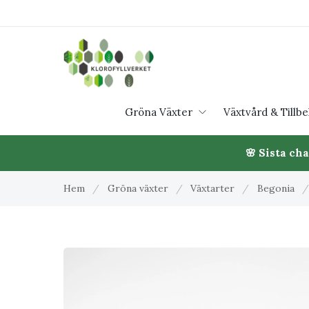
Gröna Växter
Växtvård & Tillb
🌸 Sista ch
Hem
/
Gröna växter
/
Växtarter
/
Begonia
/