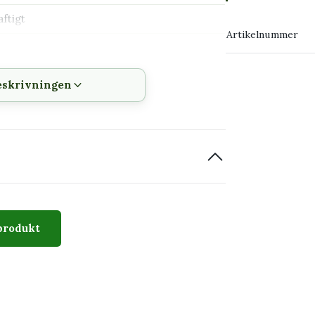
→ Köp växten
ftigt
Artikelnummer
→ Kontakta o
tom räckhåll för barn och husdjur som tuggar
eskrivningen
blad
uftcirkulation
produkt
t mörkt korsformat mönster i mitten.