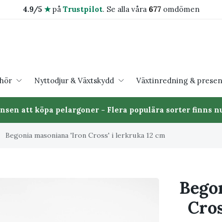
4.9/5
★
på
Trustpilot
.
Se alla våra
677
omdömen
ehör
Nyttodjur & Växtskydd
Växtinredning & presen
ansen att köpa pelargoner - Flera populära sorter finns nu
Begonia masoniana 'Iron Cross' i lerkruka 12 cm
Bego
Cros