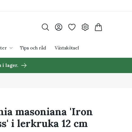
ter
Tips och råd
Växtskötsel
 i lager.
nia masoniana 'Iron
s' i lerkruka 12 cm