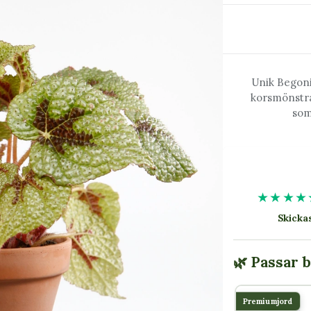
Unik Begoni
korsmönstra
som
★★★★
Skick
🌿 Passar 
Premiumjord