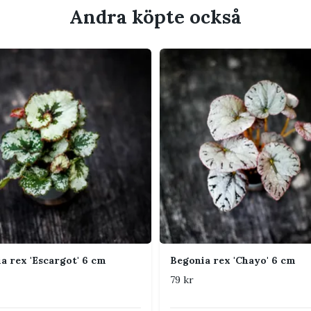
ven när den inte blommar. Bladbegonior
Andra köpte också
tt dekorativa bladverk.
uggigt läge med indirekt ljus. Undvik stark
ätt kan bränna eller bleka bladen.
versta jordlagret har torkat lätt. Jorden får
 lätt fuktig men aldrig blöt under längre
ande och väldränerad jord. En blandning av
lit passar ofta bra.
 och något högre luftfuktighet, men
a rex 'Escargot' 6 cm
Begonia rex 'Chayo' 6 cm
hållas torra.
79 kr
 och jämnt. Undvik kalla drag, kalla fönster
ratursvängningar.