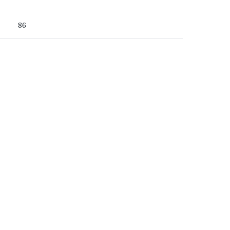
 du ser
86
ss