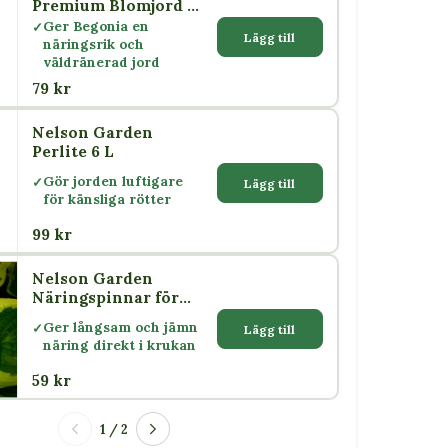
Premium Blomjord 4
L
Ger Begonia en
Lägg till
näringsrik och
väldränerad jord
79 kr
Nelson Garden
Perlite 6 L
Gör jorden luftigare
Lägg till
för känsliga rötter
99 kr
Nelson Garden
Näringspinnar för
Krukväxter 30 st
Ger långsam och jämn
Lägg till
näring direkt i krukan
59 kr
1 / 2