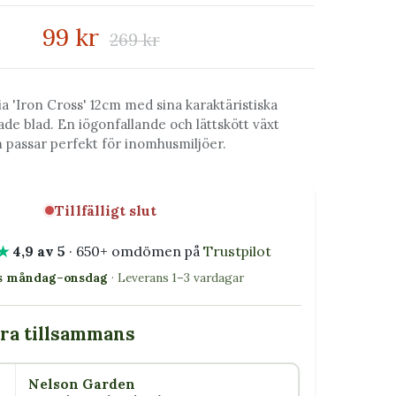
99 kr
269 kr
a 'Iron Cross' 12cm med sina karaktäristiska
de blad. En iögonfallande och lättskött växt
 passar perfekt för inomhusmiljöer.
Tillfälligt slut
★
4,9 av 5
· 650+ omdömen på
Trustpilot
as måndag–onsdag
· Leverans 1–3 vardagar
bra tillsammans
Nelson Garden