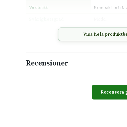
Växtsätt
Kompakt och kra
Svårighetsgrad
Medel
Giftig
Ja, bör hållas u
Visa hela produktb
på växter
Passar perfekt för
Recensioner
Ljust rum utan stark direkt sol
Hylla, byrå eller växtställ
Dig som gillar färgstarka och mönstrade 
Placering med jämn temperatur och god l
Recensera 
Utseende
Sorten kännetecknas av stora gröna blad med et