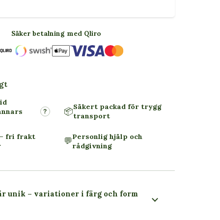
Säker betalning med Qliro
gt
id
Säkert packad för trygg
📦
annars
?
transport
– fri frakt
Personlig hjälp och
💬
r
rådgivning
är unik – variationer i färg och form