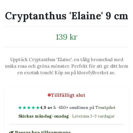
Cryptanthus 'Elaine' 9 cm
139 kr
Upptäck Cryptanthus 'Elaine', en tålig bromeliad med
unika rosa och gröna mönster. Perfekt för att ge ditt hem
en exotisk touch! Köp nu på klorofyllverket.se.
Tillfälligt slut
★★★★★
4,9 av 5
· 650+ omdömen på
Trustpilot
Skickas måndag–onsdag
· Leverans 1–3 vardagar
🌿 Passar bra tillsammans