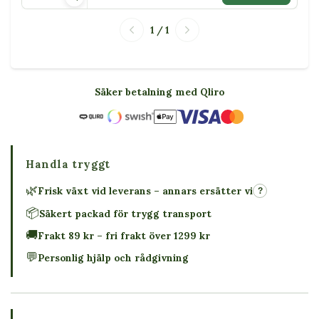
1 / 1
Säker betalning med Qliro
Handla tryggt
🌿
Frisk växt vid leverans – annars ersätter vi
?
📦
Säkert packad för trygg transport
🚚
Frakt 89 kr – fri frakt över 1299 kr
💬
Personlig hjälp och rådgivning