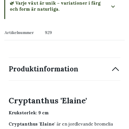
🌿 Varje växt är unik – variationer i färg
och form är naturliga.
→ Köp växten du ser
Artikelnummer
929
→ Kontakta oss
Produktinformation
Cryptanthus 'Elaine'
Krukstorlek: 9 cm
Cryptanthus 'Elaine'
är en jordlevande bromelia