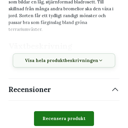
som bildar en låg, stjärnformad bladrosett. Till
skillnad från många andra bromelior ska den växa i
jord. Sorten får ett tydligt randigt mönster och
passar bra som färginslag bland gröna
terrariumväxter.
Växtbeskrivning
Visa hela produktbeskrivningen
Vetenskapligt
Cryptanthus 'Elaine'
namn
Svenskt namn
Bandblad, jordstjärna
Recensioner
Familj
Bromeliaceae
Krukstorlek
9 cm
Växtsätt
Låg, bred bladrosett
Recensera produkt
Svårighetsgrad
Lätt–medel