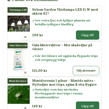
Nelson Garden Växtlampa LED 15 W med
Växtlampa LED 15 W
skärm E27
Ger extra ljus och hjälper plantan att
behålla tydligare bladfärg
209 kr
Lägg till
Gula klisterskivor - Mot skadedjur på
Gula klisterskivor
växter
Gör det lättare att upptäcka flygande trips
och sorgmygg tidigt
125.00 kr
Välj alternativ
Montdorensis 5 påsar - Montdo mites -
Montdorensis 5 påsar
Nyttodjur mot trips, spinn & vita flygare
Nyttodjur som kan användas
förebyggande mot trips i varma
inomhusmiljöer
149 kr
Lägg till