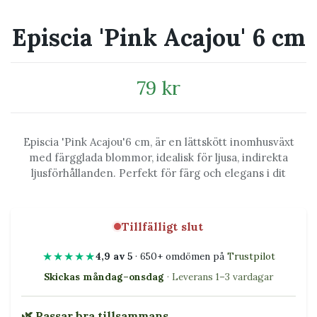
Episcia 'Pink Acajou' 6 cm
79 kr
Episcia 'Pink Acajou'6 cm, är en lättskött inomhusväxt
med färgglada blommor, idealisk för ljusa, indirekta
ljusförhållanden. Perfekt för färg och elegans i dit
Tillfälligt slut
★★★★★
4,9 av 5
· 650+ omdömen på
Trustpilot
Skickas måndag–onsdag
· Leverans 1–3 vardagar
🌿 Passar bra tillsammans