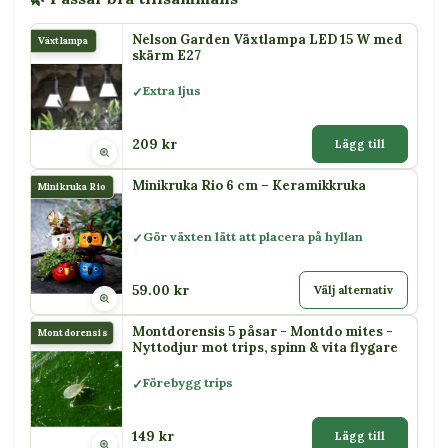
Nelson Garden Växtlampa LED 15 W med
Växtlampa
skärm E27
Extra ljus
209 kr
Lägg till
Minikruka Rio 6 cm – Keramikkruka
Minikruka Rio
Gör växten lätt att placera på hyllan
59.00 kr
Välj alternativ
Montdorensis 5 påsar - Montdo mites -
Montdorensis
Nyttodjur mot trips, spinn & vita flygare
Förebygg trips
149 kr
Lägg till