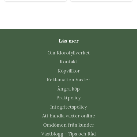
Ja, med jämn fukt och hög luftfuktighet.
Hur ofta vattnas den?
När ytan torkat lätt.
Läs mer
Om Klorofyllverket
Kan den stå i terrarium?
Kontakt
Ja, många sorter trivs utmärkt där.
Köpvillkor
Reklamation Växter
Behöver den hög luftfuktighet?
Ångra köp
Ja, den utvecklas bäst då.
Fraktpolicy
Integritetspolicy
Kan den förökas?
Att handla växter online
Ja, via utlöpare.
Omdömen från kunder
Växtblogg - Tips och Råd