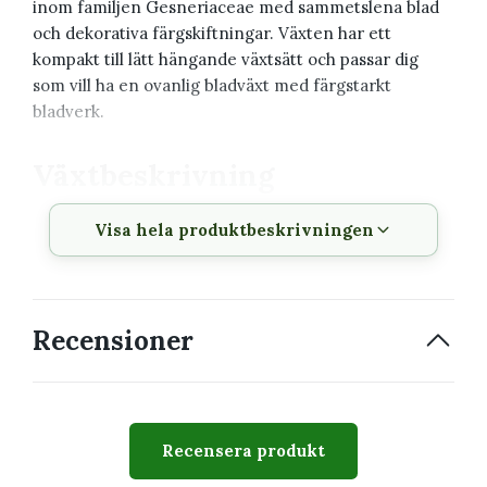
inom familjen Gesneriaceae med sammetslena blad
och dekorativa färgskiftningar. Växten har ett
kompakt till lätt hängande växtsätt och passar dig
som vill ha en ovanlig bladväxt med färgstarkt
bladverk.
Växtbeskrivning
Visa hela produktbeskrivningen
Vetenskapligt
Episcia 'Pink Acajou' 6 cm
namn
Familj
Gesneriaceae
Recensioner
Krukstorlek
6 cm
Växtsätt
Kompakt till lätt hängande
Svårighetsgrad
Medel
Recensera produkt
Husdjur
Räknas generellt som ogiftig