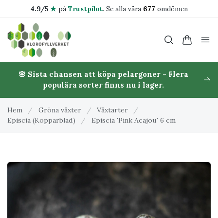
4.9/5
★
på
Trustpilot
.
Se alla våra
677
omdömen
🌸 Sista chansen att köpa pelargoner - Flera
populära sorter finns nu i lager.
Hem
/
Gröna växter
/
Växtarter
/
Episcia (Kopparblad)
/
Episcia 'Pink Acajou' 6 cm