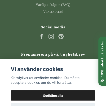
Är den giftig?
Vanliga frågor (FAQ)
Räknas generellt som ogiftig.
Växtskötsel
Läs mer
Social media
Läs våra
skötselråd för Episcia
.
Prenumerera på vårt nyhetsbrev
Prenumerera
Vi använder cookies
Klorofyllverket använder cookies. Du måste
acceptera cookies om du vill fortsätta.
Godkänn alla