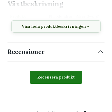
Växtbeskrivning
Produkt
Philodendron 'Silver Sword'
6 cm nr. 2
Visa hela produktbeskrivningen
Krukstorlek
6 cm
Växttyp
Tropisk klätter- eller
bladväxt
Recensioner
Växtsätt
Upprätt eller klättrande
beroende på sort
Svårighetsgrad
Lätt till medel
Recensera produkt
Passar perfekt för
Dig som vill veta hur plantan ska placeras
och vattnas från början
En samling med växter som har liknande