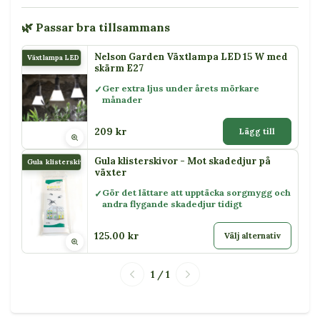
🌿 Passar bra tillsammans
Nelson Garden Växtlampa LED 15 W med
Växtlampa LED 15 W
skärm E27
Ger extra ljus under årets mörkare
månader
209 kr
Lägg till
Gula klisterskivor - Mot skadedjur på
Gula klisterskivor
växter
Gör det lättare att upptäcka sorgmygg och
andra flygande skadedjur tidigt
125.00 kr
Välj alternativ
1 / 1