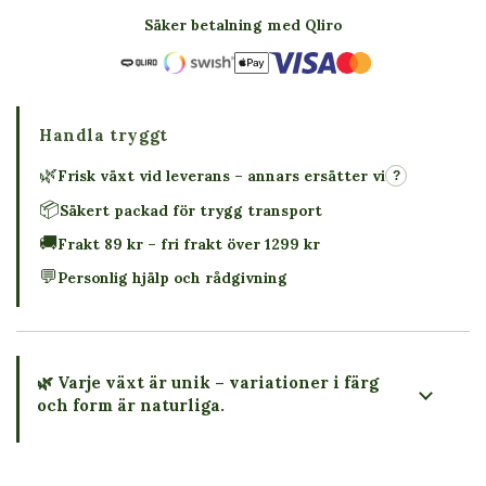
Säker betalning med Qliro
Handla tryggt
🌿
Frisk växt vid leverans – annars ersätter vi
?
📦
Säkert packad för trygg transport
🚚
Frakt 89 kr – fri frakt över 1299 kr
💬
Personlig hjälp och rådgivning
🌿 Varje växt är unik – variationer i färg
och form är naturliga.
→ Köp växten du ser