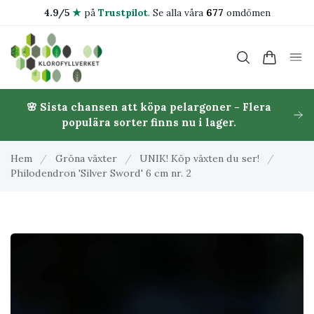
4.9/5
★
på
Trustpilot
.
Se alla våra
677
omdömen
🌸 Sista chansen att köpa pelargoner - Flera
populära sorter finns nu i lager.
Hem
/
Gröna växter
/
UNIK! Köp växten du ser!
/
Philodendron 'Silver Sword' 6 cm nr. 2