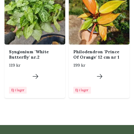
Placering i hemmet
Placera nära ett ljust fönster men skydda bladen från
stark middagssol. Klättrande exemplar kan med tiden
behöva stöd.
Syngonium 'White
Philodendron 'Prince
Butterfly' nr.2
Of Orange' 12 cm nr 1
Tips från Klorofyllverket
119 kr
199 kr
Kontrollera jorden med ett finger innan du
vattnar. En luftig jord och en kruka med
dräneringshål minskar risken för rotskador.
Ej i lager
Ej i lager
Vanliga problem och
skadedjur
Gula eller mjuka blad kan bero på att jorden