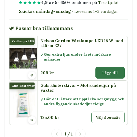
★★★★★
4,9 av 5
· 650+ omdömen på
Trustpilot
Skickas måndag–onsdag
· Leverans 1–3 vardagar
🌿 Passar bra tillsammans
Nelson Garden Växtlampa LED 15 W med
Växtlampa LED 15 W
skärm E27
Ger extra ljus under årets mörkare
månader
209 kr
Lägg till
Gula klisterskivor - Mot skadedjur på
Gula klisterskivor
växter
Gör det lättare att upptäcka sorgmygg och
andra flygande skadedjur tidigt
125.00 kr
Välj alternativ
1 / 1