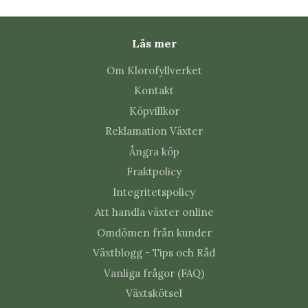
Vanliga frågor
Läs mer
Hur ljust ska Chlorophytum 'Ocean' -
Om Klorofyllverket
Ampellilja 6 cm stå?
Kontakt
Ljust till halvskuggigt utan stark direkt sol. Flytta
Köpvillkor
plantan gradvis om ljusnivån ändras mycket.
Reklamation Växter
Ångra köp
Hur ofta ska Chlorophytum 'Ocean' -
Ampellilja 6 cm vattnas?
Fraktpolicy
Integritetspolicy
Vattna när jordytan börjat torka. Hur ofta det blir
Att handla växter online
beror på temperatur, ljus, krukstorlek och
jordblandning.
Omdömen från kunder
Växtblogg - Tips och Råd
Vilken jord passar bäst?
Vanliga frågor (FAQ)
Växtskötsel
Luftig och väldränerad krukväxtjord. Krukan ska ha