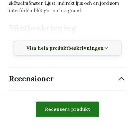
skötselmönster. Ljust, indirekt ljus och en jord som
inte förblir blöt ger en bra grund.
Växtbeskrivning
Produkt
Chlorophytum 'Ocean' -
Visa hela produktbeskrivningen
Ampellilja 6 cm
Krukstorlek
6 cm
Växttyp
Grön krukväxt
Recensioner
Växtsätt
Varierar mellan upprätt,
krypande och hängande
Svårighetsgrad
Lätt till medel
Recensera produkt
Passar perfekt för