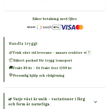
Säker betalning med Qliro
Handla tryggt
🌿
Frisk växt vid leverans – annars ersätter vi
?
📦
Säkert packad för trygg transport
🚚
Frakt 89 kr – fri frakt över 1299 kr
💬
Personlig hjälp och rådgivning
🌿 Varje växt är unik – variationer i färg
och form är naturliga.