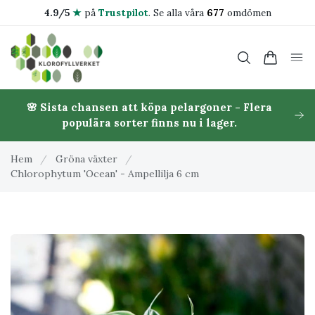
4.9/5
★
på
Trustpilot
.
Se alla våra
677
omdömen
🌸 Sista chansen att köpa pelargoner - Flera
populära sorter finns nu i lager.
Hem
/
Gröna växter
/
Chlorophytum 'Ocean' - Ampellilja 6 cm