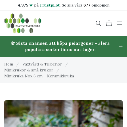
4.9/5
★
på
Trustpilot
.
Se alla våra
677
omdömen
🌸 Sista chansen att köpa pelargoner - Flera
populära sorter finns nu i lager.
Hem
/
Växtvård & Tillbehör
/
Minikrukor & små krukor
/
Minikruka Nox 6 cm – Keramikkruka