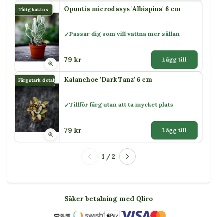
Opuntia microdasys 'Albispina' 6 cm
Tålig kaktus
Passar dig som vill vattna mer sällan
79 kr
Lägg till
Kalanchoe 'Dark Tanz' 6 cm
Färgstark detalj
Tillför färg utan att ta mycket plats
79 kr
Lägg till
1 / 2
Säker betalning med Qliro