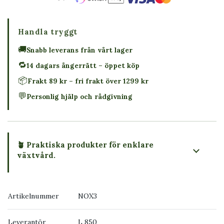
Handla tryggt
🚚
Snabb leverans från vårt lager
🔁
14 dagars ångerrätt – öppet köp
📦
Frakt 89 kr – fri frakt över 1299 kr
💬
Personlig hjälp och rådgivning
🪴 Praktiska produkter för enklare
växtvård.
Artikelnummer
NOX3
Leverantör
L 850