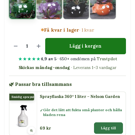
Få kvar i lager
· 1 kvar
Lägg i korgen
★★★★★
4,9 av 5
· 650+ omdömen på
Trustpilot
Skickas måndag–onsdag
· Leverans 1–3 vardagar
🌿 Passar bra tillsammans
Sprayflaska 360° 1 liter – Nelson Garden
Smidig sprayning
Gör det lätt att fukta små plantor och hålla
bladen rena
69 kr
Lägg till