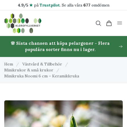
4.9/5
★
på
Trustpilot
.
Se alla våra
677
omdömen
🌸 Sista chansen att köpa pelargoner - Flera
populära sorter finns nu i lager.
Hem
/
Växtvård & Tillbehör
/
Minikrukor & små krukor
/
Minikruka Noomi 6 cm – Keramikkruka