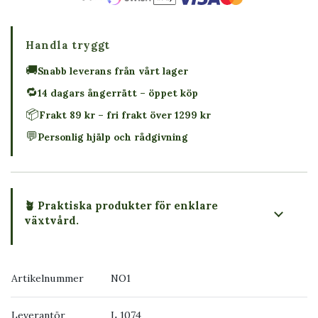
Handla tryggt
🚚
Snabb leverans från vårt lager
🔁
14 dagars ångerrätt – öppet köp
📦
Frakt 89 kr – fri frakt över 1299 kr
💬
Personlig hjälp och rådgivning
🪴 Praktiska produkter för enklare
växtvård.
Artikelnummer
NO1
Leverantör
L 1074