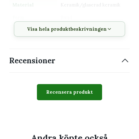
Material
Keramik/glaserad keramik
Form
Rund
Visa hela produktbeskrivningen
Färger
Olika färgkombinationer i
blått, grönt, grått och vitt
Användning
Ytterkruka för små växter
Recensioner
Om krukan
Färgerna kan upplevas lite olika beroende på ljuset.
Den är enkel att kombinera med vita och grå detaljer.
Recensera produkt
Vad passar i den?
Små gröna växter
Rotade sticklingar
Andra köpte också