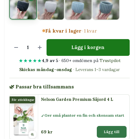
Få kvar i lager
· 1 kvar
Lägg i korgen
★★★★★
4,9 av 5
· 650+ omdömen på
Trustpilot
Skickas måndag–onsdag
· Leverans 1–3 vardagar
🌿 Passar bra tillsammans
Nelson Garden Premium Såjord 4 L
För sticklingar
Ger små plantor en fin och skonsam start
69 kr
Lägg till