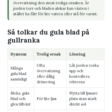
övervattning den mest troliga orsaken. Är
jorden torr och bladen slokar kan växten i
stället ha fått för lite vatten eller stå för varmt.
Så tolkar du gula blad på
gullranka
Symtom
Trolig orsak
Lösning
Ofta
Låt jorden torka
Många
övervattning
upp och
gula blad
eller dålig
kontrollera
samtidigt
dränering
rötterna
Bleka, gula
Flytta till ljusare
blad och
För lite ljus
plats utan stark
gles tillväxt
direkt sol