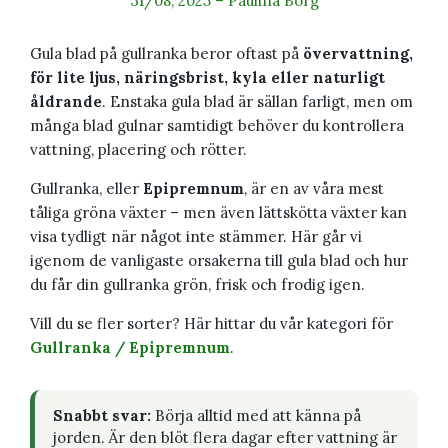
31/08, 2025
–
Paulina Borg
Gula blad på gullranka beror oftast på
övervattning,
för lite ljus, näringsbrist, kyla eller naturligt
åldrande
. Enstaka gula blad är sällan farligt, men om
många blad gulnar samtidigt behöver du kontrollera
vattning, placering och rötter.
Gullranka, eller
Epipremnum
, är en av våra mest
tåliga gröna växter – men även lättskötta växter kan
visa tydligt när något inte stämmer. Här går vi
igenom de vanligaste orsakerna till gula blad och hur
du får din gullranka grön, frisk och frodig igen.
Vill du se fler sorter? Här hittar du vår kategori för
Gullranka / Epipremnum
.
Snabbt svar:
Börja alltid med att känna på
jorden. Är den blöt flera dagar efter vattning är