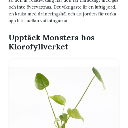
Ja, den är relativt tålig när den får tillräckligt med ljus
och inte övervattnas. Det viktigaste är en luftig jord,
en kruka med dräneringshål och att jorden får torka
upp lätt mellan vattningarna.
Upptäck Monstera hos
Klorofyllverket