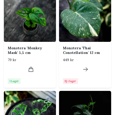
Skötsel
Ljus
Ljust till halvskuggigt läge
med indirekt ljus.
Variegerade sorter behöver
mer ljus för att behålla sin
teckning, men stark
Monstera 'Monkey
Monstera 'Thai
middagssol kan bränna
Mask' 5,5 cm
Constellation' 12 cm
bladen.
79 kr
449 kr
Vattning
Vattna när de översta 2–3 cm
av jorden har torkat. Låt inte
krukan stå konstant blöt och
I Lager
Ej i lager
häll bort överflödigt vatten.
Jord
Luftig och väldränerad
aroidjord med grova
komponenter som bark,
kokoschips och perlit.