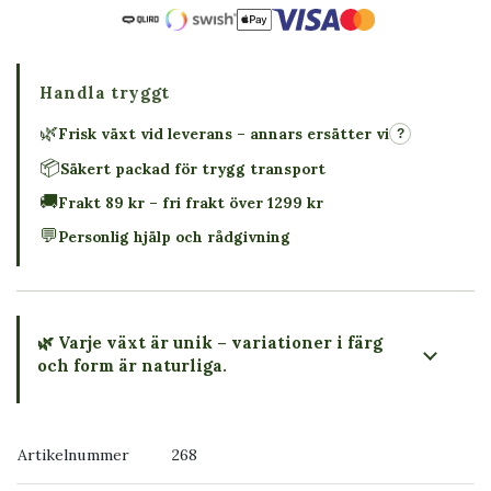
Handla tryggt
🌿
Frisk växt vid leverans – annars ersätter vi
?
📦
Säkert packad för trygg transport
🚚
Frakt 89 kr – fri frakt över 1299 kr
💬
Personlig hjälp och rådgivning
🌿 Varje växt är unik – variationer i färg
och form är naturliga.
→ Köp växten du ser
Artikelnummer
268
→ Kontakta oss