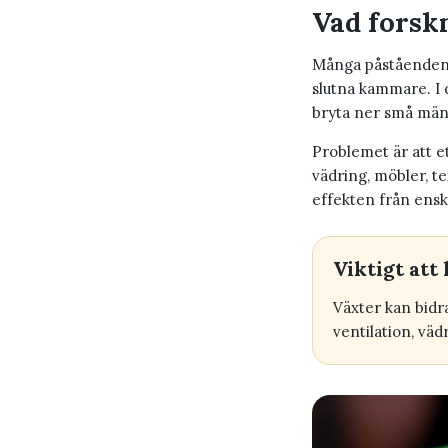
Vad forskn
Många påståenden o
slutna kammare. I 
bryta ner små män
Problemet är att e
vädring, möbler, te
effekten från enski
Viktigt at
Växter kan bidr
ventilation, väd