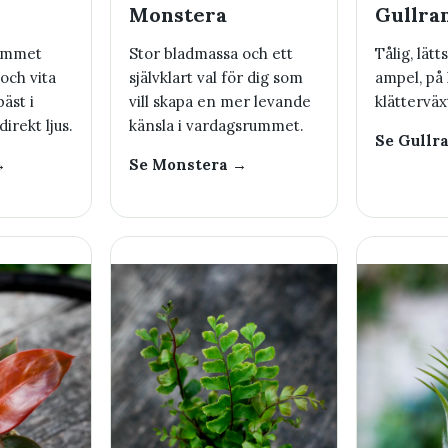
Monstera
Gullra
hemmet
Stor bladmassa och ett
Tålig, lätt
och vita
självklart val för dig som
ampel, på 
äst i
vill skapa en mer levande
klätterväx
irekt ljus.
känsla i vardagsrummet.
Se Gullr
→
Se Monstera →