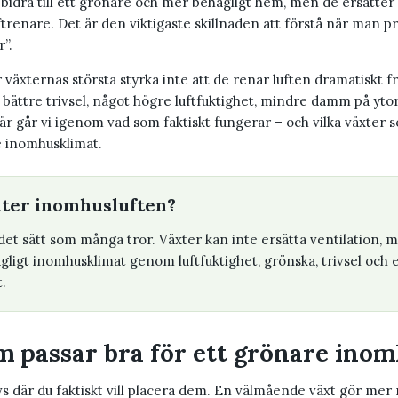
bidra till ett grönare och mer behagligt hem, men de ersätter 
ftrenare. Det är den viktigaste skillnaden att förstå när man p
”.
r växternas största styrka inte att de renar luften dramatiskt f
ll bättre trivsel, något högre luftfuktighet, mindre damm på yt
är går vi igenom vad som faktiskt fungerar – och vilka växter 
e inomhusklimat.
xter inomhusluften?
det sätt som många tror. Växter kan inte ersätta ventilation, 
hagligt inomhusklimat genom luftfuktighet, grönska, trivsel och
.
m passar bra för ett grönare ino
vs där du faktiskt vill placera dem. En välmående växt gör mer