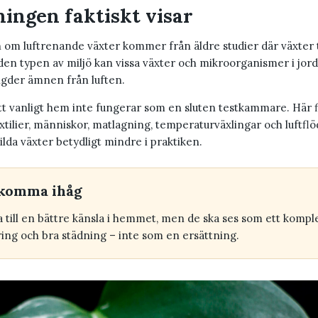
ingen faktiskt visar
m luftrenande växter kommer från äldre studier där växter t
den typen av miljö kan vissa växter och mikroorganismer i jor
gder ämnen från luften.
tt vanligt hem inte fungerar som en sluten testkammare. Här fi
xtilier, människor, matlagning, temperaturväxlingar och luftflö
lda växter betydligt mindre i praktiken.
t komma ihåg
a till en bättre känsla i hemmet, men de ska ses som ett kompl
ring och bra städning – inte som en ersättning.