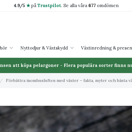
4.9/5
★
på
Trustpilot
.
Se alla våra
677
omdömen
ehör
Nyttodjur & Växtskydd
Växtinredning & presen
ansen att köpa pelargoner - Flera populära sorter finns nu
/
Förbättra inomhusluften med växter – fakta, myter och bästa v