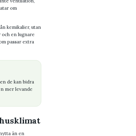
inte ventilation,
ratar om
rån kemikalier, utan
or och en lugnare
som passar extra
men de kan bidra
 en mer levande
mhusklimat
 nytta än en