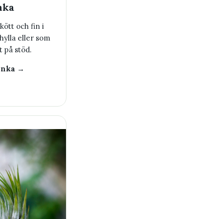
nka
skött och fin i
hylla eller som
t på stöd.
anka →