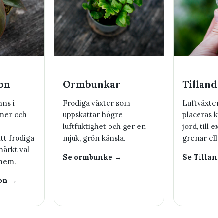
on
Ormbunkar
Tilland
nns i
Frodiga växter som
Luftväxte
rmer och
uppskattar högre
placeras k
luftfuktighet och ger en
jord, till 
itt frodiga
mjuk, grön känsla.
grenar ell
märkt val
Se ormbunke →
Se Tilla
 hem.
on →