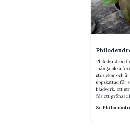
Philodendr
Philodendron fi
många olika fo
storlekar och är
uppskattad för s
bladverk. Ett ut
för ett grönare
Se Philodendr