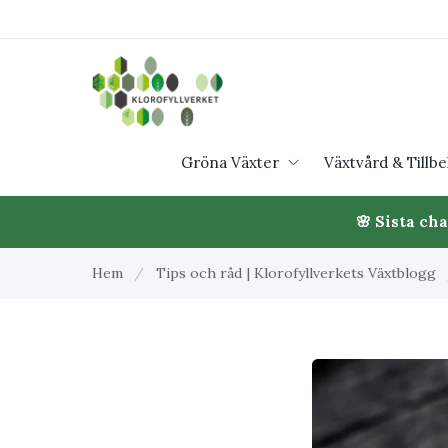
Gröna Växter
Växtvård & Tillb
🌸 Sista ch
Hem
/
Tips och råd | Klorofyllverkets Växtblogg