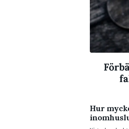
Förbä
f
Hur mycke
inomhusl