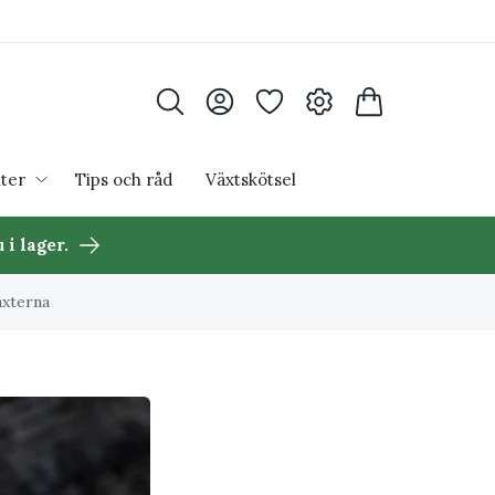
ter
Tips och råd
Växtskötsel
 i lager.
äxterna