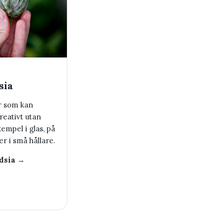
sia
r som kan
reativt utan
exempel i glas, på
er i små hållare.
ndsia →