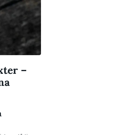
xter –
na
a