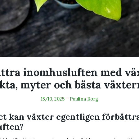
ttra inomhusluften med vä
akta, myter och bästa växter
15/10, 2025
–
Paulina Borg
t kan växter egentligen förbättr
uften?