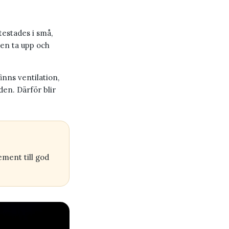
estades i små,
den ta upp och
nns ventilation,
den. Därför blir
ement till god