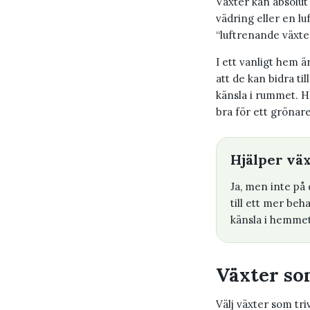
Växter kan absolut 
vädring eller en lu
“luftrenande växter
I ett vanligt hem ä
att de kan bidra ti
känsla i rummet. H
bra för ett grönar
Hjälper vä
Ja, men inte på 
till ett mer be
känsla i hemmet
Växter so
Välj växter som tri