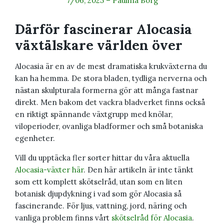
7/06, 2025
–
Paulina Borg
Därför fascinerar Alocasia
växtälskare världen över
Alocasia är en av de mest dramatiska krukväxterna du
kan ha hemma. De stora bladen, tydliga nerverna och
nästan skulpturala formerna gör att många fastnar
direkt. Men bakom det vackra bladverket finns också
en riktigt spännande växtgrupp med knölar,
viloperioder, ovanliga bladformer och små botaniska
egenheter.
Vill du upptäcka fler sorter hittar du våra aktuella
Alocasia-växter här
. Den här artikeln är inte tänkt
som ett komplett skötselråd, utan som en liten
botanisk djupdykning i vad som gör Alocasia så
fascinerande. För ljus, vattning, jord, näring och
vanliga problem finns vårt
skötselråd för Alocasia
.