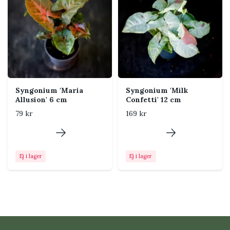
aroidjord med bark,
kokoschips och perlit.
Luftfuktighet
Normal rumsluft fungerar
ofta bra, men något högre
luftfuktighet gynnar nya blad.
Temperatur
Trivs bäst varmt och jämnt,
Syngonium 'Maria
Syngonium 'Milk
gärna över cirka 18 °C.
Allusion' 6 cm
Confetti' 12 cm
Undvik kalla drag.
79 kr
169 kr
Näring
Ge svag tropisk växtnäring
regelbundet under vår och
sommar. Minska eller pausa
Ej i lager
Ej i lager
under vintern.
Placering i hemmet
Placera Syngonium nära ett öst- eller västfönster