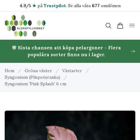
4.9/5
★
på
Trustpilot
.
Se alla våra
677
omdömen
🌸 Sista chansen att köpa pelargoner - Flera
populära sorter finns nu i lager.
Hem
/
Gröna växter
/
Växtarter
/
Syngonium (Pilspetsranka)
/
Syngonium 'Pink Splash' 6 cm