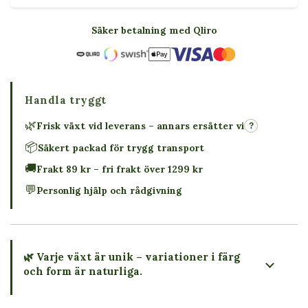
Säker betalning med Qliro
Handla tryggt
🌿
Frisk växt vid leverans – annars ersätter vi
?
📦
Säkert packad för trygg transport
🚚
Frakt 89 kr – fri frakt över 1299 kr
💬
Personlig hjälp och rådgivning
🌿 Varje växt är unik – variationer i färg
och form är naturliga.
→ Köp växten du ser