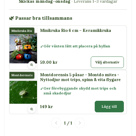
Skickas måndag–onsdag
· Leverans 1–3 vardagar
🌿 Passar bra tillsammans
Minikruka Rio 6 cm – Keramikkruka
Minikruka Rio
Gör växten lätt att placera på hyllan
59.00 kr
Välj alternativ
Montdorensis 5 påsar - Montdo mites -
Montdorensis
Nyttodjur mot trips, spinn & vita flygare
Ger förebyggande skydd mot trips och
små skadedjur
149 kr
Lägg till
1 / 1