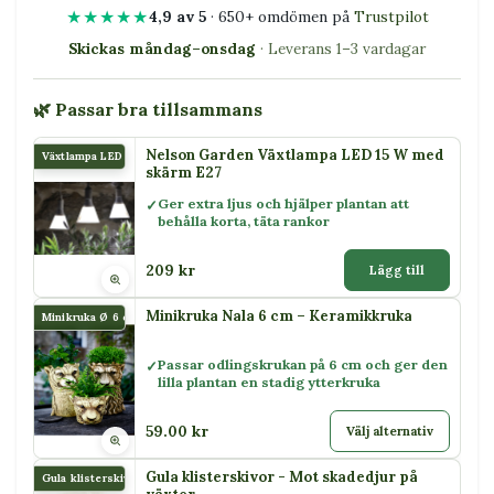
★★★★★
4,9 av 5
· 650+ omdömen på
Trustpilot
Skickas måndag–onsdag
· Leverans 1–3 vardagar
🌿 Passar bra tillsammans
Nelson Garden Växtlampa LED 15 W med
Växtlampa LED 15 W
skärm E27
Ger extra ljus och hjälper plantan att
behålla korta, täta rankor
209 kr
Lägg till
Minikruka Nala 6 cm – Keramikkruka
Minikruka Ø 6 cm Nala
Passar odlingskrukan på 6 cm och ger den
lilla plantan en stadig ytterkruka
59.00 kr
Välj alternativ
Gula klisterskivor - Mot skadedjur på
Gula klisterskivor