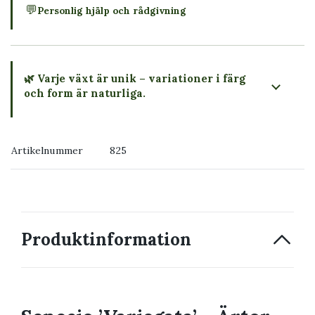
💬
Personlig hjälp och rådgivning
🌿 Varje växt är unik – variationer i färg
och form är naturliga.
→ Köp växten du ser
Artikelnummer
825
→ Kontakta oss
Produktinformation