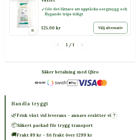
växter
Gör det lättare att upptäcka sorgmygg och
flygande trips tidigt
125.00 kr
Välj alternativ
1 / 1
Säker betalning med Qliro
Handla tryggt
🌿
Frisk växt vid leverans – annars ersätter vi
?
📦
Säkert packad för trygg transport
🚚
Frakt 89 kr – fri frakt över 1299 kr