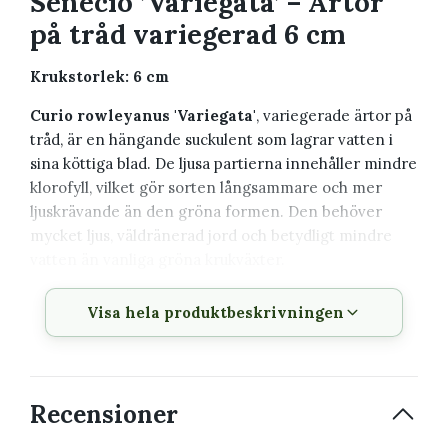
Senecio ’Variegata’ – Ärtor
på tråd variegerad 6 cm
Krukstorlek: 6 cm
Curio rowleyanus 'Variegata'
, variegerade ärtor på
tråd, är en hängande suckulent som lagrar vatten i
sina köttiga blad. De ljusa partierna innehåller mindre
klorofyll, vilket gör sorten långsammare och mer
ljuskrävande än den gröna formen. Den behöver
mycket ljus, väldränerad jord och betydligt mindre
vatten än vanliga gröna krukväxter.
Växtbeskrivning
Visa hela produktbeskrivningen
Vetenskapligt
Curio rowleyanus 'Variegata'
namn
Recensioner
Svenskt namn
Variegerade ärtor på tråd