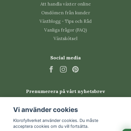
Att handla växter online
Senecio kan drabbas av ullöss, trips, spinnkvalster och
Omdömen från kunder
sorgmygg. Kontrollera bladfästen och rankor
Växtblogg - Tips och Råd
regelbundet. Gula klisterskivor hjälper till att
Vanliga frågor (FAQ)
upptäcka flygande skadedjur men ersätter inte
Växtskötsel
behandling av själva plantan.
Vanliga frågor om Curio
Social media
rowleyanus 'Variegata'
Varför blir de nya bladen helt gröna?
Prenumerera på vårt nyhetsbrev
Helt gröna skott växer ofta snabbare än de brokiga.
Klipp bort dem vid basen så att de inte tar över
Prenumerera
plantan.
Vi använder cookies
Klorofyllverket använder cookies. Du måste
Hur ofta ska Senecio vattnas?
acceptera cookies om du vill fortsätta.