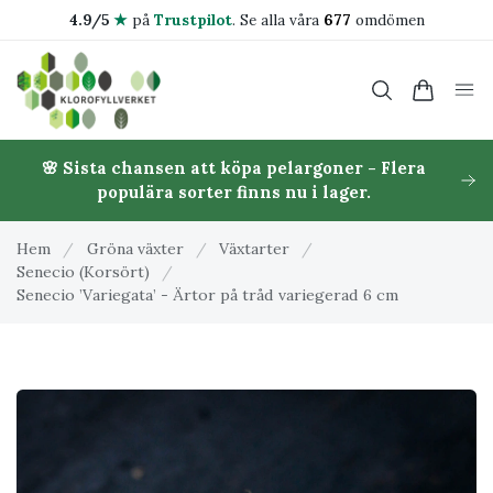
4.9/5
★
på
Trustpilot
.
Se alla våra
677
omdömen
🌸 Sista chansen att köpa pelargoner - Flera
populära sorter finns nu i lager.
Hem
/
Gröna växter
/
Växtarter
/
Senecio (Korsört)
/
Senecio ’Variegata’ - Ärtor på tråd variegerad 6 cm