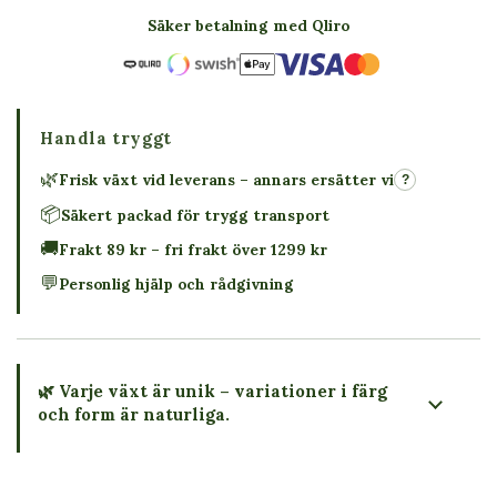
Säker betalning med Qliro
Handla tryggt
🌿
Frisk växt vid leverans – annars ersätter vi
?
📦
Säkert packad för trygg transport
🚚
Frakt 89 kr – fri frakt över 1299 kr
💬
Personlig hjälp och rådgivning
🌿 Varje växt är unik – variationer i färg
och form är naturliga.
→ Köp växten du ser