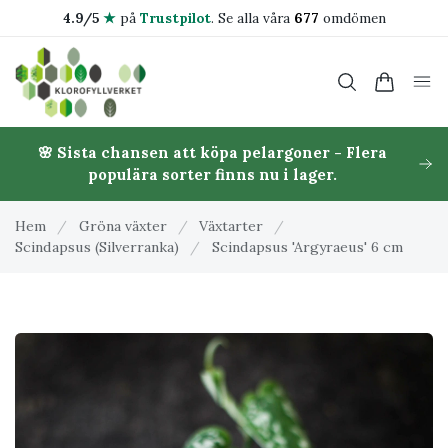
4.9/5
★
på
Trustpilot
.
Se alla våra
677
omdömen
🌸 Sista chansen att köpa pelargoner - Flera
populära sorter finns nu i lager.
Hem
/
Gröna växter
/
Växtarter
/
Scindapsus (Silverranka)
/
Scindapsus 'Argyraeus' 6 cm