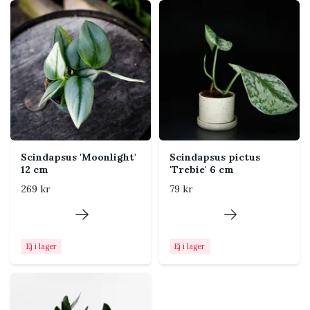
indirekt ljus. Rankorna kan hänga fritt eller ledas upp
på en mosspåle, spaljé eller annat växtstöd.
Skötsel
Ljus
Ljust till halvskuggigt läge
med indirekt ljus. I för mörka
lägen växer plantan
långsammare och
Scindapsus 'Moonlight'
Scindapsus pictus
silvermönstret kan bli
12 cm
'Trebie' 6 cm
mindre tydligt.
269 kr
79 kr
Vattning
Vattna när den översta delen
av jorden har torkat. Låt inte
växten stå konstant blöt och
Ej i lager
Ej i lager
häll bort överflödigt vatten.
Jord
Luftig och väldränerad
aroidjord med grova