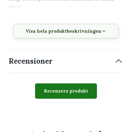
större.
Växtbeskrivning
Visa hela produktbeskrivningen
Vetenskapligt
Scindapsus 'Argyraeus'
namn
Svenskt namn
Silverranka
Recensioner
Familj
Araceae
Krukstorlek
6 cm
Recensera produkt
Växtsätt
Klättrande eller hängande
och kompakt
Svårighetsgrad
Lätt till medel
Giftig
Ja, bör hållas utom räckhåll
för barn och husdjur som