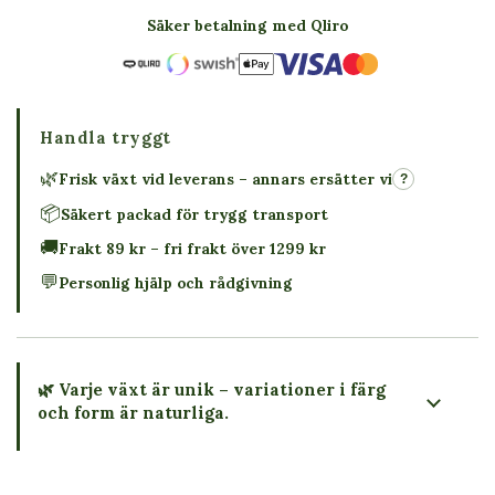
Säker betalning med Qliro
Handla tryggt
🌿
Frisk växt vid leverans – annars ersätter vi
?
📦
Säkert packad för trygg transport
🚚
Frakt 89 kr – fri frakt över 1299 kr
💬
Personlig hjälp och rådgivning
🌿 Varje växt är unik – variationer i färg
och form är naturliga.
→ Köp växten du ser