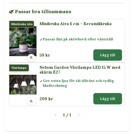
🌿 Passar bra tillsammans
Minikruka Aira 6 cm – Keramikkruka
Minikruka Aira
Passar fint på skrivbord eller växtställ
59 kr
Lägg till
Nelson Garden Växtlampa LED 15 W med
Växtlampa
skärm E27
Ger extra ljus för tät tillväxt och tydlig
bladteckning
209 kr
Lägg till
1 / 1