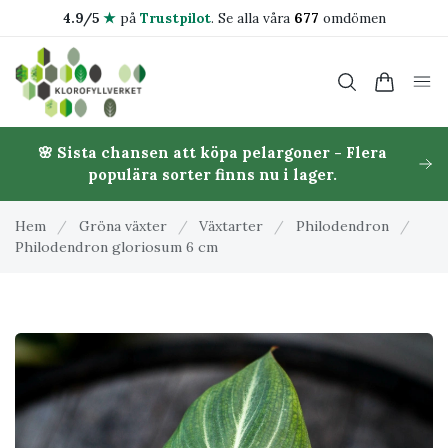
4.9/5
★
på
Trustpilot
.
Se alla våra
677
omdömen
🌸 Sista chansen att köpa pelargoner - Flera
populära sorter finns nu i lager.
Hem
/
Gröna växter
/
Växtarter
/
Philodendron
/
Philodendron gloriosum 6 cm