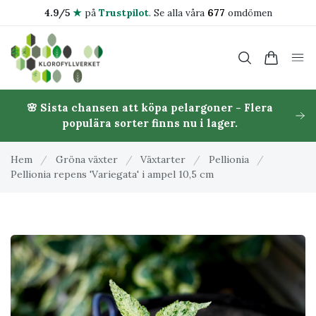
4.9/5
★
på
Trustpilot
.
Se alla våra
677
omdömen
🌸 Sista chansen att köpa pelargoner - Flera
populära sorter finns nu i lager.
Hem
/
Gröna växter
/
Växtarter
/
Pellionia
/
Pellionia repens 'Variegata' i ampel 10,5 cm