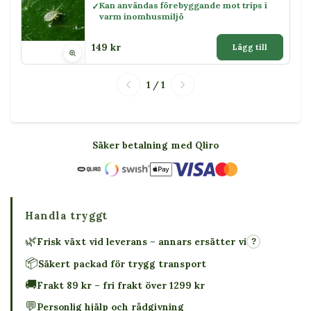
Kan användas förebyggande mot trips i
varm inomhusmiljö
149 kr
Lägg till
1 / 1
Säker betalning med Qliro
Handla tryggt
🌿
Frisk växt vid leverans – annars ersätter vi
?
📦
Säkert packad för trygg transport
🚚
Frakt 89 kr – fri frakt över 1299 kr
💬
Personlig hjälp och rådgivning