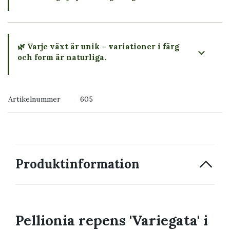
🌿 Varje växt är unik – variationer i färg
och form är naturliga.
→ Köp växten du ser
Artikelnummer
605
→ Kontakta oss
Produktinformation
Pellionia repens 'Variegata' i