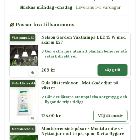
Skickas måndag–onsdag
· Leverans 1–3 vardagar
🌿 Passar bra tillsammans
Nelson Garden Växtlampa LED 15 W med
Växtlampa LED 15 W
skärm E27
Ger extra ljus utan att plantan behöver stå
i stark direkt sol
209 kr
Lägg till
Gula klisterskivor - Mot skadedjur på
Gula klisterskivor
växter
Gör det lättare att upptäcka sorgmygg och
flygande trips tidigt
125.00 kr
Välj alternativ
Montdorensis 5 påsar - Montdo mites -
Montdorensis 5 påsar
Nyttodjur mot trips, spinn & vita flygare