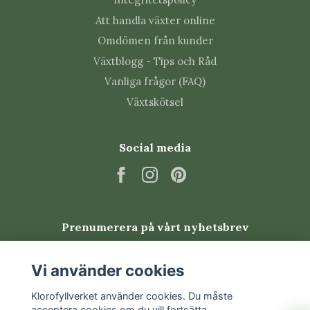
Att handla växter online
Toppa skotten regelbundet för att få plantan
tätare.
Omdömen från kunder
Låt inte hela jordklumpen torka ut.
Växtblogg - Tips och Råd
Sticklingar rotar sig lätt i vatten eller fuktig
Vanliga frågor (FAQ)
jord.
Växtskötsel
Högre luftfuktighet minskar risken för torra
bladkanter.
Social media
Vanliga skadedjur
Pellionia kan drabbas av trips, spinnkvalster,
sorgmygg och bladlöss. Kontrollera bladundersidor
Prenumerera på vårt nyhetsbrev
och unga skott regelbundet.
Vanliga frågor om Pellionia
Prenumerera
Vi använder cookies
repens 'Variegata'
Klorofyllverket använder cookies. Du måste
acceptera cookies om du vill fortsätta.