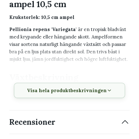
ampel 10,5 cm
Krukstorlek: 10,5 cm ampel
Pellionia repens 'Variegata'
är en tropisk bladväxt
med krypande eller hängande skott. Ampelformen
visar sortens naturligt hängande växtsätt och passar
bra på en ljus plats utan direkt sol. Den trivs bäst i
mjukt ljus, jämn jordfuktighet och högre luftfuktighet.
Växtbeskrivning
Visa hela produktbeskrivningen
Vetenskapligt
Pellionia repens 'Variegata'
namn
Svenskt namn
Pellionia
Recensioner
Växtfamilj
Urticaceae
Krukstorlek
10,5 cm ampel