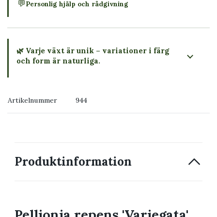
💬
Personlig hjälp och rådgivning
🌿 Varje växt är unik – variationer i färg
och form är naturliga.
→ Köp växten du ser
Artikelnummer
944
→ Kontakta oss
Produktinformation
Pellionia repens 'Variegata'