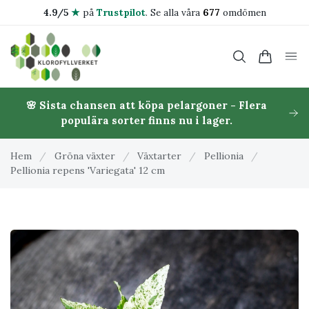
4.9/5
★
på
Trustpilot
.
Se alla våra
677
omdömen
🌸 Sista chansen att köpa pelargoner - Flera
populära sorter finns nu i lager.
Hem
/
Gröna växter
/
Växtarter
/
Pellionia
/
Pellionia repens 'Variegata' 12 cm