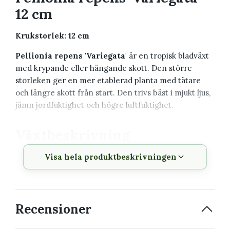
12 cm
Krukstorlek: 12 cm
Pellionia repens 'Variegata'
är en tropisk bladväxt
med krypande eller hängande skott. Den större
storleken ger en mer etablerad planta med tätare
och längre skott från start. Den trivs bäst i mjukt ljus,
jämn jordfuktighet och högre luftfuktighet.
Växtbeskrivning
Visa hela produktbeskrivningen
Vetenskapligt
Pellionia repens 'Variegata'
namn
Svenskt namn
Pellionia
Recensioner
Växtfamilj
Urticaceae