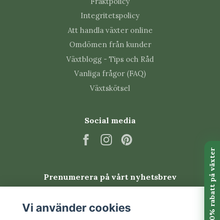
Fraktpolicy
Toppa skotten regelbundet för att få plantan
Integritetspolicy
tätare.
Att handla växter online
Låt inte hela jordklumpen torka ut.
Omdömen från kunder
Sticklingar rotar sig lätt i vatten eller fuktig
Växtblogg - Tips och Råd
jord.
Högre luftfuktighet minskar risken för torra
Vanliga frågor (FAQ)
bladkanter.
Växtskötsel
Vanliga skadedjur
Social media
Pellionia kan drabbas av trips, spinnkvalster,
sorgmygg och bladlöss. Kontrollera bladundersidor
och unga skott regelbundet.
Prenumerera på vårt nyhetsbrev
Vanliga frågor om Pellionia
repens 'Variegata'
Prenumerera
Vi använder cookies