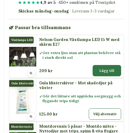
★★★★★
4,9 av 5
· 650+ omdömen på
Trustpilot
Skickas måndag–onsdag
· Leverans 1–3 vardagar
🌿 Passar bra tillsammans
Nelson Garden Växtlampa LED 15 W med
Växtlampa LED 15 W
skärm E27
Ger extra ljus utan att plantan behöver stå
i stark direkt sol
209 kr
Lägg till
Gula klisterskivor - Mot skadedjur på
Gula klisterskivor
växter
Gör det lättare att upptäcka sorgmygg och
flygande trips tidigt
125.00 kr
Välj alternativ
Montdorensis 5 påsar - Montdo mites -
Montdorensis 5 påsar
Nyttodjur mot trips, spinn & vita flygare