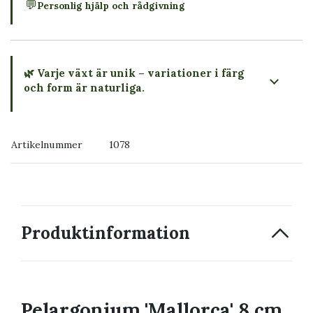
💬
Personlig hjälp och rådgivning
🌿 Varje växt är unik – variationer i färg
och form är naturliga.
→ Köp växten du ser
Artikelnummer
1078
→ Kontakta oss
Produktinformation
Pelargonium 'Mallorca' 8 cm