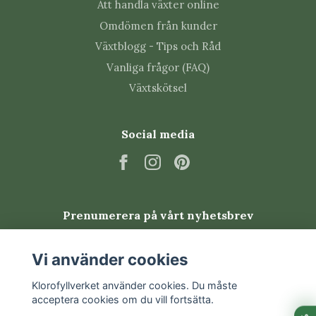
Att handla växter online
Tips från Klorofyllverket
Omdömen från kunder
Växtblogg - Tips och Råd
Toppa unga plantor om du vill få ett tätare och
Vanliga frågor (FAQ)
mer förgrenat växtsätt.
Växtskötsel
Ta bort vissna blommor och hela blomstängeln
för att främja nya knoppar.
Ge pelargonnäring regelbundet under
Social media
blomningssäsongen, men aldrig till en helt torr
planta.
Övervintra ljust, svalt och frostfritt med
betydligt mindre vatten.
Prenumerera på vårt nyhetsbrev
Vanliga skadedjur
Prenumerera
Vi använder cookies
Pelargoner kan drabbas av bladlöss, trips,
spinnkvalster och vita flygare. Kontrollera särskilt
Klorofyllverket använder cookies. Du måste
nya skott, knoppar och bladens undersidor. God
acceptera cookies om du vill fortsätta.
luftcirkulation och tidig behandling minskar risken för