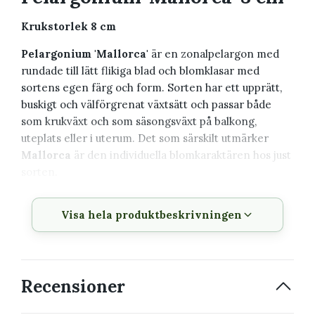
Krukstorlek 8 cm
Pelargonium 'Mallorca'
är en zonalpelargon med
rundade till lätt flikiga blad och blomklasar med
sortens egen färg och form. Sorten har ett upprätt,
buskigt och välförgrenat växtsätt och passar både
som krukväxt och som säsongsväxt på balkong,
uteplats eller i uterum. Det som särskilt utmärker
Mallorca
är den individuella blomkaraktären hos just
sorten.
Växtbeskrivning
Visa hela produktbeskrivningen
Vetenskapligt
Pelargonium 'Mallorca'
namn
Recensioner
Svenskt namn
Pelargon