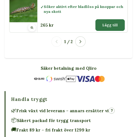
Söker aktivt efter bladlöss på knoppar och
nya skott
265 kr
Lägg till
1 / 2
Säker betalning med Qliro
Handla tryggt
🌿
Frisk växt vid leverans – annars ersätter vi
?
📦
Säkert packad för trygg transport
🚚
Frakt 89 kr – fri frakt över 1299 kr