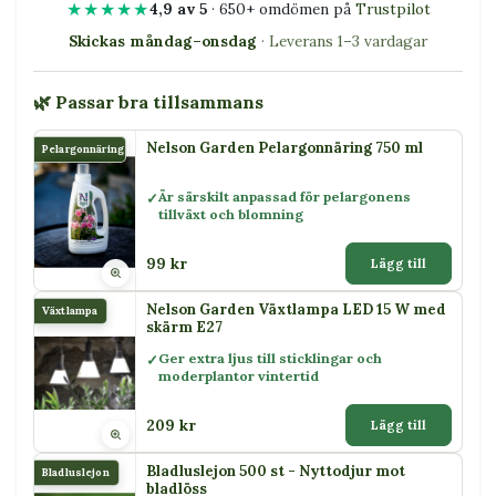
★★★★★
4,9 av 5
· 650+ omdömen på
Trustpilot
Skickas måndag–onsdag
· Leverans 1–3 vardagar
🌿 Passar bra tillsammans
Nelson Garden Pelargonnäring 750 ml
Pelargonnäring
Är särskilt anpassad för pelargonens
tillväxt och blomning
99 kr
Lägg till
Nelson Garden Växtlampa LED 15 W med
Växtlampa
skärm E27
Ger extra ljus till sticklingar och
moderplantor vintertid
209 kr
Lägg till
Bladluslejon 500 st - Nyttodjur mot
Bladluslejon
bladlöss