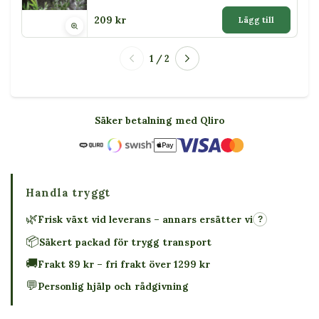
209 kr
Lägg till
1 / 2
Säker betalning med Qliro
Handla tryggt
🌿
Frisk växt vid leverans – annars ersätter vi
?
📦
Säkert packad för trygg transport
🚚
Frakt 89 kr – fri frakt över 1299 kr
💬
Personlig hjälp och rådgivning