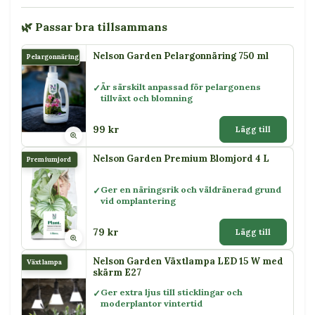
🌿 Passar bra tillsammans
Nelson Garden Pelargonnäring 750 ml
Pelargonnäring
Är särskilt anpassad för pelargonens
tillväxt och blomning
99 kr
Lägg till
Nelson Garden Premium Blomjord 4 L
Premiumjord
Ger en näringsrik och väldränerad grund
vid omplantering
79 kr
Lägg till
Nelson Garden Växtlampa LED 15 W med
Växtlampa
skärm E27
Ger extra ljus till sticklingar och
moderplantor vintertid