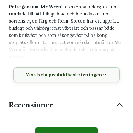
Pelargonium 'Mr Wren'
är en zonalpelargon med
rundade till lätt flikiga blad och blomklasar med
sortens egen färg och form. Sorten har ett upprätt,
buskigt och välförgrenat växtsätt och passar både
som krukväxt och som säsongsväxt på balkong,
uteplats eller i uterum. Det som särskilt utmärker
Mr
Wren
är den individuella blomkaraktären hos just
sorten.
Växtbeskrivning
Visa hela produktbeskrivningen
Vetenskapligt
Pelargonium 'Mr Wren'
namn
Recensioner
Svenskt namn
Pelargon
Familj
Geraniaceae
Typ
Zonalpelargon