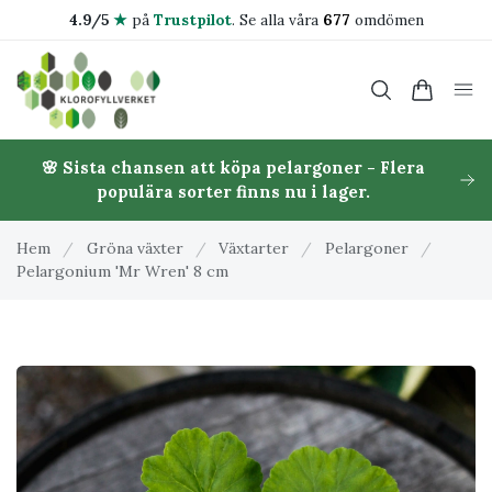
4.9/5
★
på
Trustpilot
.
Se alla våra
677
omdömen
🌸 Sista chansen att köpa pelargoner - Flera
populära sorter finns nu i lager.
Hem
/
Gröna växter
/
Växtarter
/
Pelargoner
/
Pelargonium 'Mr Wren' 8 cm