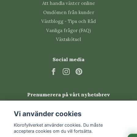
undvika brända blad.
Att handla växter online
Omdömen från kunder
Tips från Klorofyllverket
Växtblogg - Tips och Råd
Vanliga frågor (FAQ)
Toppa unga plantor om du vill få ett tätare och
Växtskötsel
mer förgrenat växtsätt.
Ta bort vissna blommor och hela blomstängeln
för att främja nya knoppar.
Social media
Ge pelargonnäring regelbundet under
blomningssäsongen, men aldrig till en helt torr
planta.
Övervintra ljust, svalt och frostfritt med
betydligt mindre vatten.
Prenumerera på vårt nyhetsbrev
Vanliga skadedjur
Prenumerera
Vi använder cookies
Pelargoner kan drabbas av bladlöss, trips,
Klorofyllverket använder cookies. Du måste
spinnkvalster och vita flygare. Kontrollera särskilt
acceptera cookies om du vill fortsätta.
nya skott, knoppar och bladens undersidor. God