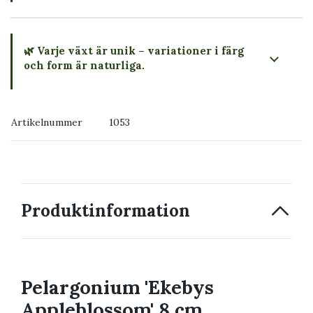
🌿 Varje växt är unik – variationer i färg
och form är naturliga.
→ Köp växten du ser
Artikelnummer
1053
→ Kontakta oss
Produktinformation
Pelargonium 'Ekebys
Appleblossom' 8 cm