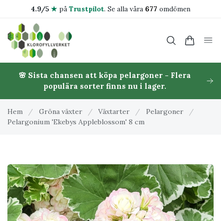
4.9/5
★
på
Trustpilot
.
Se alla våra
677
omdömen
🌸 Sista chansen att köpa pelargoner - Flera
populära sorter finns nu i lager.
Hem
/
Gröna växter
/
Växtarter
/
Pelargoner
/
Pelargonium 'Ekebys Appleblossom' 8 cm