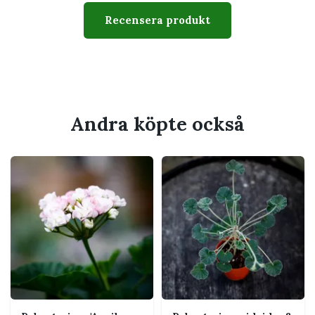
Familj
Geraniaceae
Recensera produkt
Typ
Zonalpelargon
Krukstorlek
8 cm
Växtsätt
Upprätt, buskigt och
välförgrenat
Andra köpte också
Svårighetsgrad
Lätt till medel
Husdjur
Bör hållas utom räckhåll för
katt och hund som tuggar på
växter
Passar perfekt för
Mycket ljust eller soligt läge
Solig fönsterbräda, balkong, uterum eller
uteplats