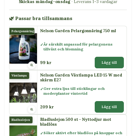
Skickas måndag–onsdag
· Leverans 1–3 vardagar
🌿 Passar bra tillsammans
Nelson Garden Pelargonnäring 750 ml
Pelargonnäring
Är särskilt anpassad för pelargonens
tillväxt och blomning
99 kr
Lägg till
Nelson Garden Växtlampa LED 15 W med
Växtlampa
skärm E27
Ger extra ljus till sticklingar och
moderplantor vintertid
209 kr
Lägg till
Bladluslejon 500 st - Nyttodjur mot
Bladluslejon
bladlöss
Söker aktivt efter bladlöss på knoppar och