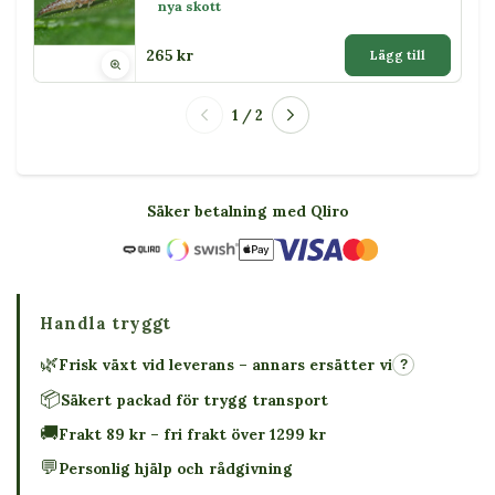
nya skott
265 kr
Lägg till
1 / 2
Säker betalning med Qliro
Handla tryggt
🌿
Frisk växt vid leverans – annars ersätter vi
?
📦
Säkert packad för trygg transport
🚚
Frakt 89 kr – fri frakt över 1299 kr
💬
Personlig hjälp och rådgivning