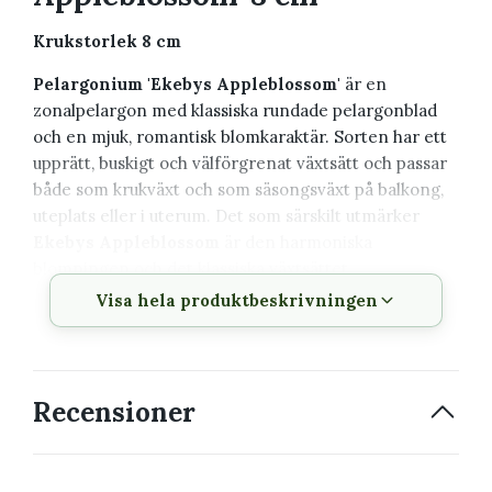
Krukstorlek 8 cm
Pelargonium 'Ekebys Appleblossom'
är en
zonalpelargon med klassiska rundade pelargonblad
och en mjuk, romantisk blomkaraktär. Sorten har ett
upprätt, buskigt och välförgrenat växtsätt och passar
både som krukväxt och som säsongsväxt på balkong,
uteplats eller i uterum. Det som särskilt utmärker
Ekebys Appleblossom
är den harmoniska
blomningen och det klassiska växtsättet.
Visa hela produktbeskrivningen
Växtbeskrivning
Vetenskapligt
Pelargonium 'Ekebys
Recensioner
namn
Appleblossom'
Svenskt namn
Pelargon