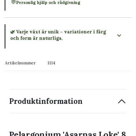
💬
Personlig hjälp och rådgivning
🌿 Varje växt är unik – variationer i färg
och form är naturliga.
→ Köp växten du ser
Artikelnummer
1114
→ Kontakta oss
Produktinformation
Pelargonium 'Asarnas Loke' 8