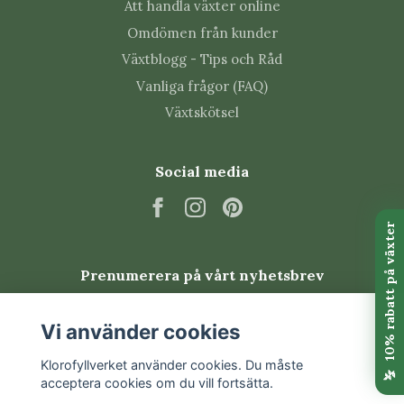
Att handla växter online
undvika brända blad.
Omdömen från kunder
Växtblogg - Tips och Råd
Tips från Klorofyllverket
Vanliga frågor (FAQ)
Toppa unga plantor om du vill få ett tätare och
Växtskötsel
mer förgrenat växtsätt.
Ta bort vissna blommor och hela blomstängeln
för att främja nya knoppar.
Social media
Ge pelargonnäring regelbundet under
blomningssäsongen, men aldrig till en helt torr
planta.
Övervintra ljust, svalt och frostfritt med
Prenumerera på vårt nyhetsbrev
betydligt mindre vatten.
Vanliga skadedjur
Prenumerera
Vi använder cookies
Klorofyllverket använder cookies. Du måste
Pelargoner kan drabbas av bladlöss, trips,
acceptera cookies om du vill fortsätta.
spinnkvalster och vita flygare. Kontrollera särskilt