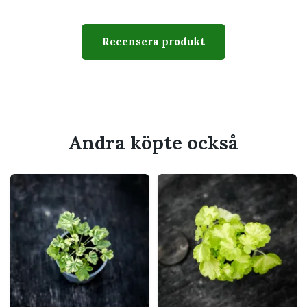
Svenskt namn
Pelargon
Familj
Geraniaceae
Recensera produkt
Typ
Zonalpelargon
Krukstorlek
8 cm
Växtsätt
Upprätt, buskigt och
välförgrenat
Andra köpte också
Svårighetsgrad
Lätt till medel
Husdjur
Bör hållas utom räckhåll för
katt och hund som tuggar på
växter
Passar perfekt för
Mycket ljust eller soligt läge
Solig fönsterbräda, balkong, uterum eller