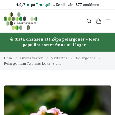
4.9/5
★
på
Trustpilot
.
Se alla våra
677
omdömen
🌸 Sista chansen att köpa pelargoner - Flera
populära sorter finns nu i lager.
Hem
/
Gröna växter
/
Växtarter
/
Pelargoner
/
Pelargonium 'Asarnas Loke' 8 cm