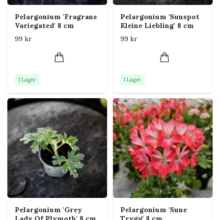
uteplats
Pelargonium 'Fragrans
Pelargonium 'Sunspot
Dig som vill spara och övervintra
Variegated' 8 cm
Kleine Liebling' 8 cm
pelargoner år efter år
99 kr
99 kr
Regelbunden näring under vår och
sommar
I Lager
I Lager
Utseende
Pelargonium 'Asarnas Loke' utvecklar rundade till lätt
flikiga blad och blomklasar med sortens egen färg
och form. Plantans karaktär blir tydligare när den får
växa ljust och toppas vid behov. Blomningen utvecklas
bäst när plantan får mycket ljus, regelbunden näring
och vissna blomställningar tas bort.
Skötsel
Pelargonium 'Grey
Pelargonium 'Sune
Lady Of Plymoth' 8 cm
Trygg' 8 cm