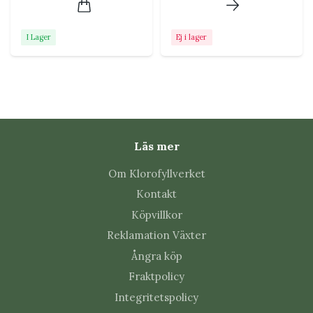
för gråmögel och andra
svampangrepp.
I Lager
Ej i lager
Temperatur
Trivs varmt under
växtsäsongen men tål inte
frost. Övervintras bäst ljust,
svalt och frostfritt.
Näring
Ge pelargonnäring
regelbundet under vår och
Läs mer
sommar. Blommande plantor
behöver mer näring än
Om Klorofyllverket
många gröna krukväxter.
Kontakt
Köpvillkor
Placering i hemmet
Reklamation Växter
Ångra köp
Placera pelargonen mycket ljust, gärna i ett syd-, öst-
eller västfönster. Den passar även i uterum, på
Fraktpolicy
balkong eller uteplats när risken för frost är över.
Integritetspolicy
Vänj plantan gradvis vid uteliv och stark sol för att