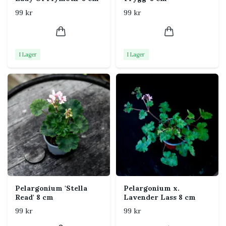
Ljus
Mycket ljust, gärna med flera
99 kr
99 kr
timmars sol. Vänj unga eller
nyinköpta plantor gradvis vid
stark vår- och sommarsol.
I Lager
I Lager
Vattning
Vattna när det översta
jordlagret har torkat. Under
varma sommardagar behövs
mer vatten, medan plantan
ska hållas betydligt torrare
under vintervila.
Jord
Näringsrik och väldränerad
blomjord. Blanda gärna i
perlit om jorden känns
kompakt.
Pelargonium 'Stella
Pelargonium x.
Luftfuktighet
Normal till torrare rumsluft
Read' 8 cm
Lavender Lass 8 cm
fungerar bra. God
99 kr
99 kr
luftcirkulation minskar risken