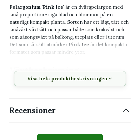
Pelargonium 'Pink Ice'
är en dvärgpelargon med
små proportionerliga blad och blommor på en
naturligt kompakt planta. Sorten har ett lågt, tätt och
småväxt växtsätt och passar både som krukväxt och
som säsongsväxt på balkong, uteplats eller i uterum.
Det som särskilt utmärker
Pink Ice
är det kompakta
formatet som passar mindre ytor.
Växtbeskrivning
Visa hela produktbeskrivningen
Vetenskapligt
Pelargonium 'Pink Ice'
namn
Svenskt namn
Pelargon
Recensioner
Familj
Geraniaceae
Typ
Dvärgpelargon