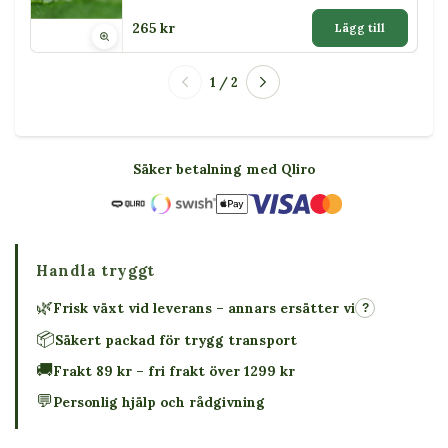
265 kr
Lägg till
1 / 2
Säker betalning med Qliro
Handla tryggt
🌿
Frisk växt vid leverans – annars ersätter vi
?
📦
Säkert packad för trygg transport
🚚
Frakt 89 kr – fri frakt över 1299 kr
💬
Personlig hjälp och rådgivning