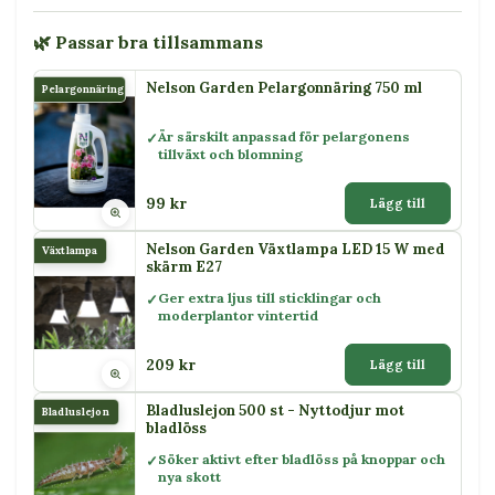
🌿 Passar bra tillsammans
Nelson Garden Pelargonnäring 750 ml
Pelargonnäring
Är särskilt anpassad för pelargonens
tillväxt och blomning
99 kr
Lägg till
Nelson Garden Växtlampa LED 15 W med
Växtlampa
skärm E27
Ger extra ljus till sticklingar och
moderplantor vintertid
209 kr
Lägg till
Bladluslejon 500 st - Nyttodjur mot
Bladluslejon
bladlöss
Söker aktivt efter bladlöss på knoppar och
nya skott