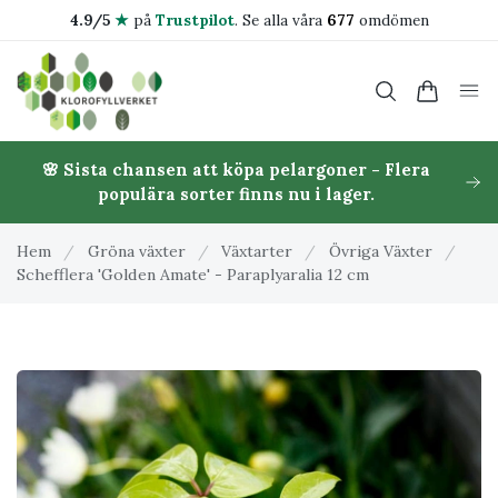
4.9/5
★
på
Trustpilot
.
Se alla våra
677
omdömen
🌸 Sista chansen att köpa pelargoner - Flera
populära sorter finns nu i lager.
Hem
/
Gröna växter
/
Växtarter
/
Övriga Växter
/
Schefflera 'Golden Amate' - Paraplyaralia 12 cm