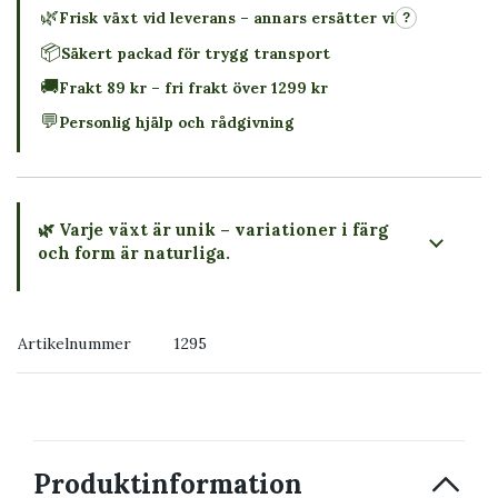
🌿
Frisk växt vid leverans – annars ersätter vi
?
📦
Säkert packad för trygg transport
🚚
Frakt 89 kr – fri frakt över 1299 kr
💬
Personlig hjälp och rådgivning
🌿 Varje växt är unik – variationer i färg
och form är naturliga.
→ Köp växten du ser
Artikelnummer
1295
→ Kontakta oss
Produktinformation