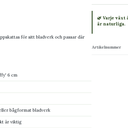
🌿 Varje växt 
är naturliga.
skattas för sitt bladverk och passar där
→ Köp växten
Artikelnummer
→ Kontakta o
ffy' 6 cm
eller bågformat bladverk
t är viktig