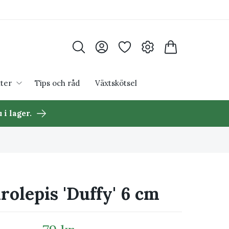
ter
Tips och råd
Växtskötsel
 i lager.
olepis 'Duffy' 6 cm