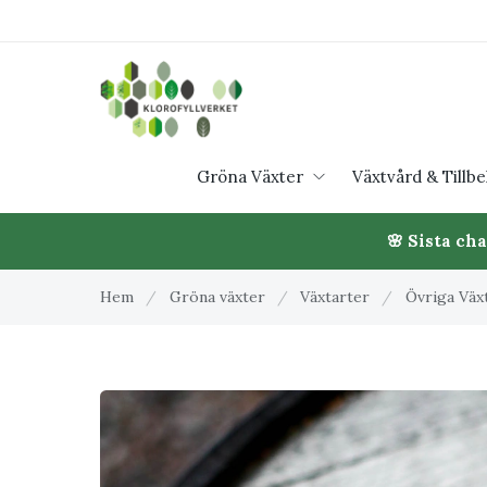
Gröna Växter
Växtvård & Tillb
🌸 Sista ch
Hem
/
Gröna växter
/
Växtarter
/
Övriga Väx