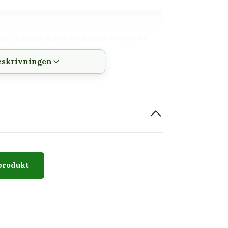
n växt som skiljer sig från de vanligaste
eskrivningen
h vattning kan följas
 innan den planteras om
 bladverk och tydlig bladstruktur. Utseendet
äxtens typiska karaktär, men storlek, antal
produkt
uggigt utan stark direkt sol.