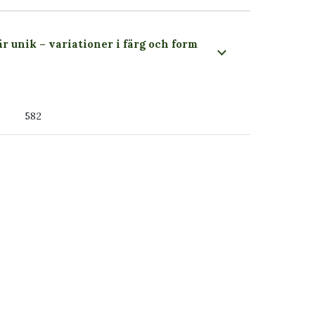
är unik – variationer i färg och form
 du ser
582
ss