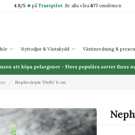
4.9/5
★
på
Trustpilot
.
Se alla våra
677
omdömen
ehör
Nyttodjur & Växtskydd
Växtinredning & presen
ansen att köpa pelargoner - Flera populära sorter finns nu
ter
/
Nephrolepis 'Duffy' 6 cm
Nephr