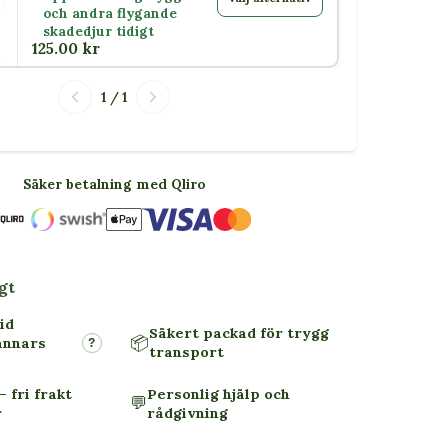
och andra flygande
skadedjur tidigt
125.00 kr
1 / 1
Säker betalning med Qliro
gt
id
Säkert packad för trygg
📦
annars
?
transport
– fri frakt
Personlig hjälp och
💬
r
rådgivning