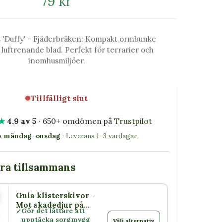
79 kr
 'Duffy' - Fjäderbräken: Kompakt ormbunke
luftrenande blad. Perfekt för terrarier och
inomhusmiljöer.
Tillfälligt slut
★
4,9 av 5
· 650+ omdömen på
Trustpilot
as måndag–onsdag
· Leverans 1–3 vardagar
bra tillsammans
Gula klisterskivor -
or
Mot skadedjur på
Gör det lättare att
växter
upptäcka sorgmygg
Välj alternativ