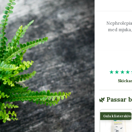
Nephrolepis
med mjuka, 
★★★★
Skick
🌿 Passar 
Gula klisterskiv