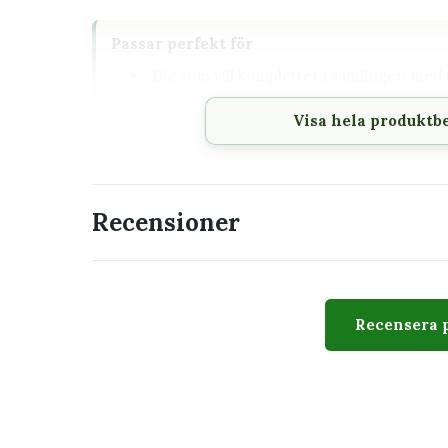
Passar perfekt för
Dig som vill komplettera samlingen med e
krukväxterna
Visa hela produktb
En placering där växtens behov av ljus oc
Den som vill förstå vad plantan behöver
Recensioner
Utseende
Nephrolepis 'Duffy' 6 cm kännetecknas av frodigt
varierar naturligt mellan exemplar. Bilden visar v
Recensera 
blad och växtform kan skilja sig.
Skötsel
Ljus
Ljust till halvsk