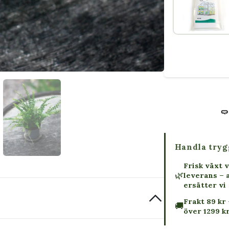
Handla tryg
Frisk växt v
🌿
leverans – 
ersätter vi
Frakt 89 kr 
🚚
över 1299 k