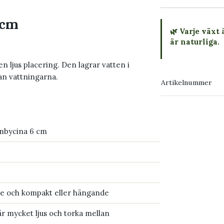
 cm
🌿 Varje växt 
är naturliga.
en ljus placering. Den lagrar vatten i
→ Köp växten
an vattningarna.
Artikelnummer
→ Kontakta o
mbycina 6 cm
 och kompakt eller hängande
r mycket ljus och torka mellan