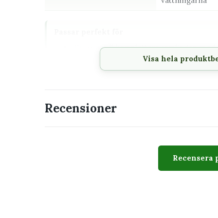
vattningarna
Passar perfekt för
Dig som vill komplettera samlingen med e
krukväxterna
Visa hela produktb
En placering där växtens behov av ljus oc
Den som vill förstå vad plantan behöver
Recensioner
Utseende
Mammillaria bombycina 6 cm kännetecknas av kara
Recensera 
Utseendet varierar naturligt mellan exemplar. Bil
storlek, antal blad och växtform kan skilja sig.
Skötsel