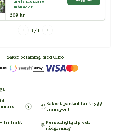
årets mörkare
månader
209 kr
1 / 1
Säker betalning med Qliro
gt
id
Säkert packad för trygg
📦
annars
?
transport
– fri frakt
Personlig hjälp och
💬
r
rådgivning