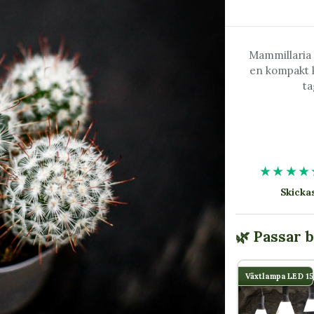
Mammillaria 
en kompakt k
ta
★★★★
Skick
🌿 Passar 
Växtlampa LED 1