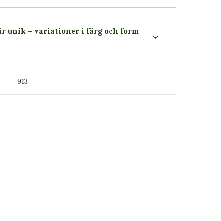
är unik – variationer i färg och form
 du ser
913
ss