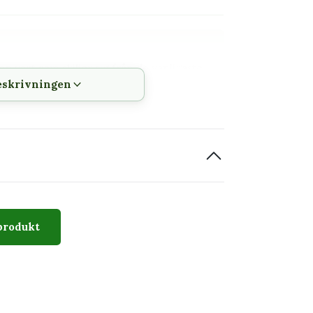
n växt som skiljer sig från de vanligaste
eskrivningen
h vattning kan följas
 innan den planteras om
kteristisk stamform och taggar eller hår.
produkt
den visar växtens typiska karaktär, men