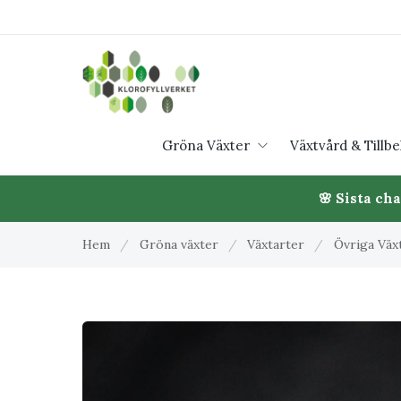
Gröna Växter
Växtvård & Tillb
🌸 Sista ch
Hem
/
Gröna växter
/
Växtarter
/
Övriga Väx