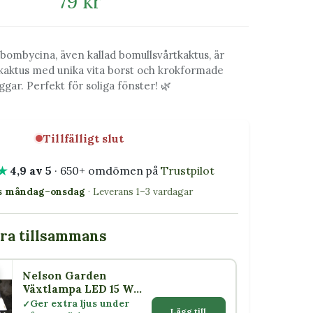
79 kr
bombycina, även kallad bomullsvårtkaktus, är
aktus med unika vita borst och krokformade
ggar. Perfekt för soliga fönster! 🌿
Tillfälligt slut
★
4,9 av 5
· 650+ omdömen på
Trustpilot
as måndag–onsdag
· Leverans 1–3 vardagar
bra tillsammans
Nelson Garden
5 W
Växtlampa LED 15 W
med skärm E27
Ger extra ljus under
Lägg till