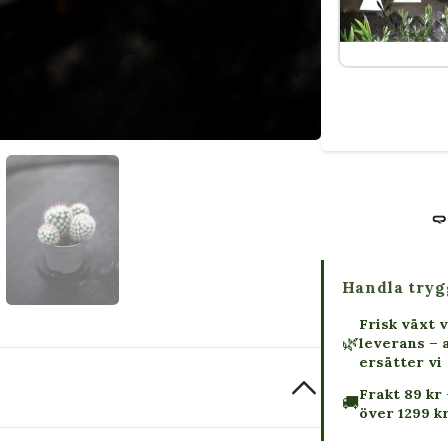
Handla tryg
Frisk växt v
🌿
leverans – 
ersätter vi
Frakt 89 kr 
🚚
över 1299 k