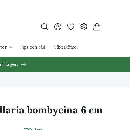
ter
Tips och råd
Växtskötsel
 i lager.
laria bombycina 6 cm