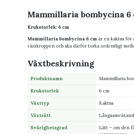
Mammillaria bombycina 6
Krukstorlek: 6 cm
Mammillaria bombycina 6 cm
är en kaktus för 
växtkroppen och ska därför torka ordentligt mell
Växtbeskrivning
Produktnamn
Mammillaria bo
Krukstorlek
6 cm
Växttyp
Kaktus
Växtsätt
Långsamväxande
Svårighetsgrad
Lätt – om den få