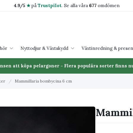
4.9/5
★
på
Trustpilot
.
Se alla våra
677
omdömen
ehör
Nyttodjur & Växtskydd
Växtinredning & presen
ansen att köpa pelargoner - Flera populära sorter finns nu
ter
/
Mammillaria bombycina 6 cm
Mammil