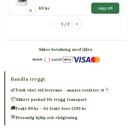
69 kr
Lägg till
1 / 2
Säker betalning med Qliro
Handla tryggt
🌿
Frisk växt vid leverans – annars ersätter vi
?
📦
Säkert packad för trygg transport
🚚
Frakt 89 kr – fri frakt över 1299 kr
💬
Personlig hjälp och rådgivning