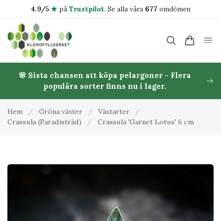
4.9/5
★
på
Trustpilot
.
Se alla våra
677
omdömen
🌸 Sista chansen att köpa pelargoner - Flera
populära sorter finns nu i lager.
Hem
/
Gröna växter
/
Växtarter
/
Crassula (Paradisträd)
/
Crassula 'Garnet Lotus' 6 cm