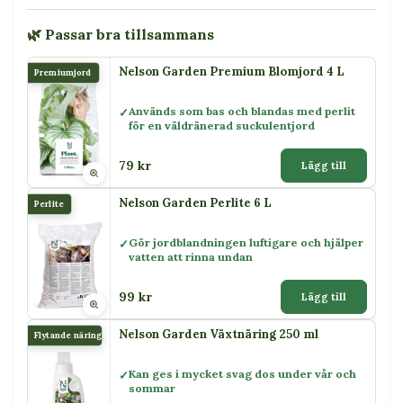
🌿 Passar bra tillsammans
Nelson Garden Premium Blomjord 4 L
Premiumjord
Används som bas och blandas med perlit
för en väldränerad suckulentjord
79 kr
Lägg till
Nelson Garden Perlite 6 L
Perlite
Gör jordblandningen luftigare och hjälper
vatten att rinna undan
99 kr
Lägg till
Nelson Garden Växtnäring 250 ml
Flytande näring
Kan ges i mycket svag dos under vår och
sommar