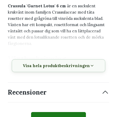
Crassula 'Garnet Lotus' 6 cm
är en suckulent
krukväxt inom familjen Crassulaceae med täta
rosetter med grågröna till vinröda suckulenta blad.
Växten har ett kompakt, rosettformat och långsamt
växtsätt och passar dig som vill ha en lättplacerad
växt med den lotusliknande rosetten och de mörka
färgtonerna.
Växtbeskrivning
Visa hela produktbeskrivningen
Vetenskapligt
Crassula 'Garnet Lotus'
namn
Svenskt namn
Crassula
Recensioner
Familj
Crassulaceae
Krukstorlek
6 cm