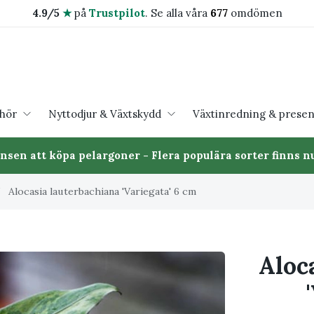
4.9/5
★
på
Trustpilot
.
Se alla våra
677
omdömen
ehör
Nyttodjur & Växtskydd
Växtinredning & presen
ansen att köpa pelargoner - Flera populära sorter finns nu
/
Alocasia lauterbachiana 'Variegata' 6 cm
Aloc