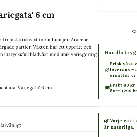
ariegata' 6 cm
n tropisk krukväxt inom familjen Araceae
rgade partier. Växten har ett upprätt och
Handla tryg
en uttrycksfull bladväxt med unik variegering.
Frisk växt v
🌿
leverans – 
ersätter vi
Frakt 89 kr 
🚚
achiana 'Variegata' 6 cm
över 1299 k
🌿 Varje växt 
larvänligt
är naturliga.