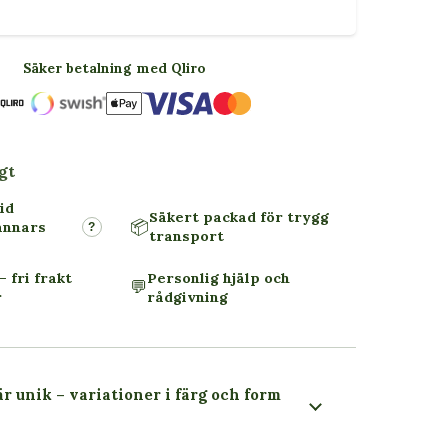
Säker betalning med Qliro
gt
id
Säkert packad för trygg
📦
annars
?
transport
– fri frakt
Personlig hjälp och
💬
r
rådgivning
är unik – variationer i färg och form