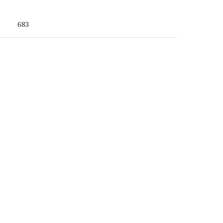
 du ser
683
ss