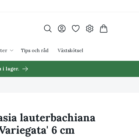
ter
Tips och råd
Växtskötsel
 i lager.
asia lauterbachiana
'Variegata' 6 cm