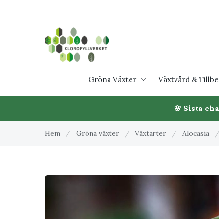
Gröna Växter
Växtvård & Tillb
🌸 Sista ch
Hem
/
Gröna växter
/
Växtarter
/
Alocasia