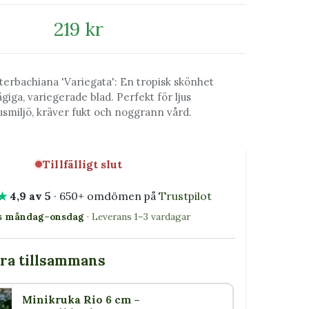
219 kr
uterbachiana 'Variegata': En tropisk skönhet
giga, variegerade blad. Perfekt för ljus
smiljö, kräver fukt och noggrann vård.
Tillfälligt slut
★
4,9 av 5
· 650+ omdömen på
Trustpilot
as måndag–onsdag
· Leverans 1–3 vardagar
bra tillsammans
Minikruka Rio 6 cm –