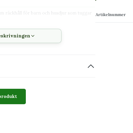
→ Köp växten
tom räckhåll för barn och husdjur som tuggar
Artikelnummer
→ Kontakta o
eskrivningen
het
ad
ster
uka
produkt
dna vita till krämfärgade partier. Bladen