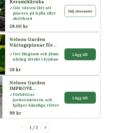
Keramikkruka
Gör växten lätt att
Välj alternativ
placera på hylla eller
skrivbord
59.00 kr
Nelson Garden
Näringspinnar för
Krukväxter 30 st
Ger långsam och jämn
Lägg till
näring direkt i krukan
59 kr
Nelson Garden
IMPROVE
Jordförbättring 500
Förbättrar
Lägg till
ml
jordstrukturen och
hjälper känsliga rötter
99 kr
1 / 2