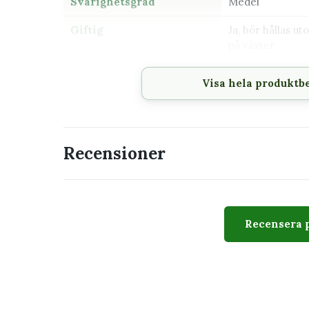
Svårighetsgrad
Medel
Giftig
Ja, bör hållas u
på växter
Visa hela produktb
Passar perfekt för
Hylla, skrivbord eller mindre växtställ
Växtskåp eller plats med högre luftfuktig
Recensioner
Dig som gillar skulpturala och ovanliga bl
Ett dragfritt läge nära öst- eller västfön
En minikruka anpassad för 6 cm innerkr
Samlare av variegerade växter
Recensera 
Utseende
Sorten kännetecknas av gröna blad med oregelbun