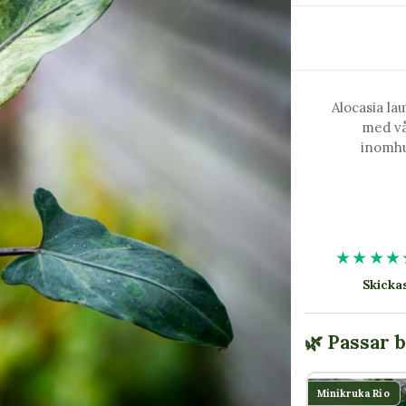
Alocasia la
med vå
inomhu
★★★★
Skick
🌿 Passar 
Minikruka Rio