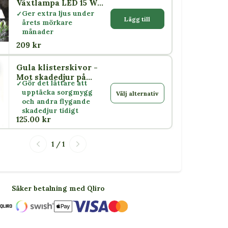
Växtlampa LED 15 W
med skärm E27
Ger extra ljus under
Lägg till
årets mörkare
månader
209 kr
Gula klisterskivor -
or
Mot skadedjur på
Gör det lättare att
växter
upptäcka sorgmygg
Välj alternativ
och andra flygande
skadedjur tidigt
125.00 kr
1 / 1
Säker betalning med Qliro