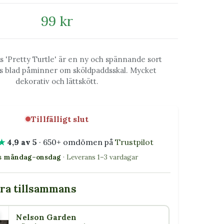
99 kr
s 'Pretty Turtle' är en ny och spännande sort
s blad påminner om sköldpaddsskal. Mycket
dekorativ och lättskött.
Tillfälligt slut
★
4,9 av 5
· 650+ omdömen på
Trustpilot
as måndag–onsdag
· Leverans 1–3 vardagar
bra tillsammans
Nelson Garden
5 W