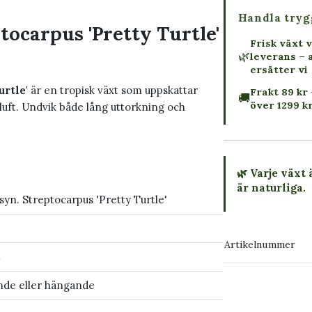
Handla tryg
tocarpus 'Pretty Turtle'
Frisk växt v
🌿
leverans – 
ersätter vi
urtle'
är en tropisk växt som uppskattar
Frakt 89 kr 
🚚
över 1299 k
 luft. Undvik både lång uttorkning och
🌿 Varje växt 
är naturliga.
syn. Streptocarpus 'Pretty Turtle'
→ Köp växten
Artikelnummer
t
→ Kontakta o
nde eller hängande