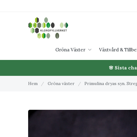
Gröna Växter
Växtvård & Tillb
🌸 Sista ch
Hem
/
Gröna växter
/
Primulina dryas syn. Stre