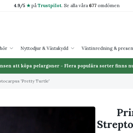
4.9/5
★
på
Trustpilot
.
Se alla våra
677
omdömen
ehör
Nyttodjur & Växtskydd
Växtinredning & presen
ansen att köpa pelargoner - Flera populära sorter finns nu
ptocarpus 'Pretty Turtle'
Pri
Strepto