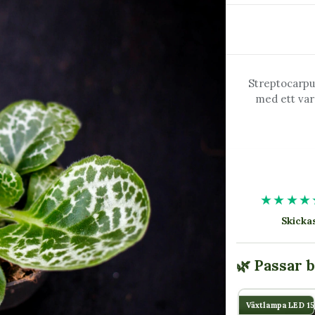
Streptocarpu
med ett var
★★★★
Skick
🌿 Passar 
Växtlampa LED 1