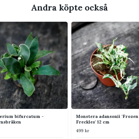
Andra köpte också
 lätt fuktig
ållande jord
 luftfuktighet
tiv tillväxt, normalt vår till tidig höst
sar ofta bra i växtskåp eller terrarium om
 aldrig vatten bli stående i ytterkrukan. God
erium bifurcatum -
Monstera adansonii 'Frozen
rnsbräken
Freckles' 12 cm
499 kr