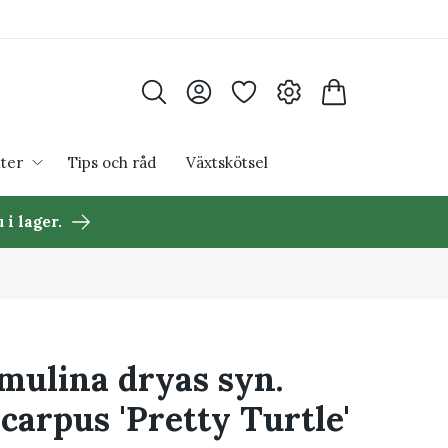
ter
Tips och råd
Växtskötsel
 i lager.
mulina dryas syn.
carpus 'Pretty Turtle'