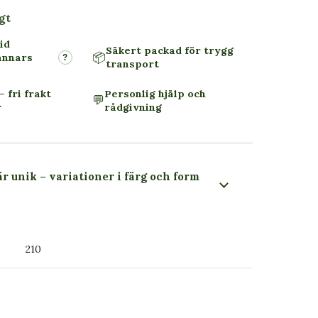
gt
id
Säkert packad för trygg
📦
annars
?
transport
– fri frakt
Personlig hjälp och
💬
r
rådgivning
är unik – variationer i färg och form
 du ser
210
ss