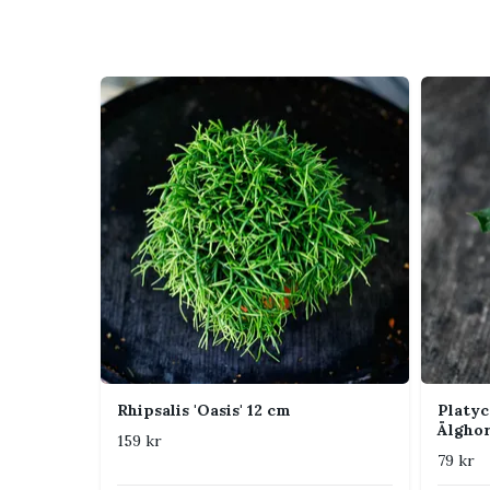
Vattning
Håll jorden jämnt
Jord
Luftig och fukth
Luftfuktighet
Uppskattar högre
Näring
Svag dos under ak
Placering i hemmet
Placera i ljust, indirekt ljus. Mindre exemplar pas
luftcirkulationen är god.
Tips från Klorofyllverket
Vattna hellre lite tidigare än för sent, men låt
Rhipsalis 'Oasis' 12 cm
Platyc
luftcirkulation minskar risken för bladfläckar.
Älgho
159 kr
79 kr