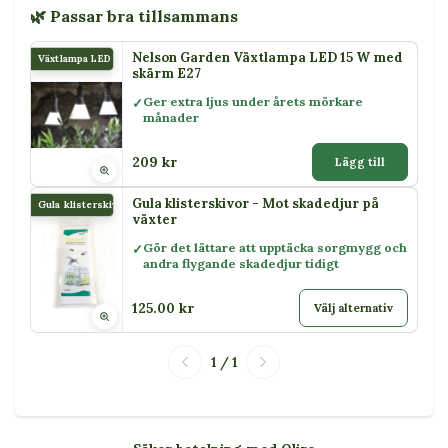
🌿 Passar bra tillsammans
Nelson Garden Växtlampa LED 15 W med
Växtlampa LED 15 W
skärm E27
Ger extra ljus under årets mörkare
månader
209 kr
Lägg till
Gula klisterskivor - Mot skadedjur på
Gula klisterskivor
växter
Gör det lättare att upptäcka sorgmygg och
andra flygande skadedjur tidigt
125.00 kr
Välj alternativ
1 / 1