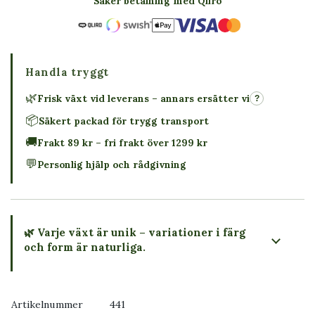
Säker betalning med Qliro
Handla tryggt
🌿
Frisk växt vid leverans – annars ersätter vi
?
📦
Säkert packad för trygg transport
🚚
Frakt 89 kr – fri frakt över 1299 kr
💬
Personlig hjälp och rådgivning
🌿 Varje växt är unik – variationer i färg
och form är naturliga.
→ Köp växten du ser
Artikelnummer
441