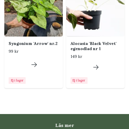
Placering i hemmet
Placera nära ett ljust fönster men skydda bladen från
stark middagssol. Klättrande exemplar kan med tiden
behöva stöd.
Syngonium 'Arrow' nr.2
Alocasia 'Black Velvet'
egenodlad nr 1
99 kr
Tips från Klorofyllverket
149 kr
Kontrollera jorden med ett finger innan du
vattnar. En luftig jord och en kruka med
dräneringshål minskar risken för rotskador.
Ej i lager
Ej i lager
Vanliga problem och
skadedjur
Gula eller mjuka blad kan bero på att jorden
Läs mer
hålls för blöt.