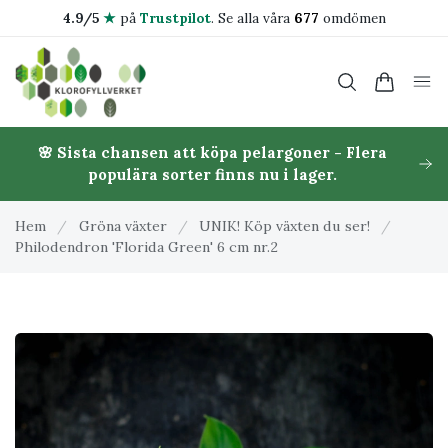
4.9/5
★
på
Trustpilot
.
Se alla våra
677
omdömen
🌸 Sista chansen att köpa pelargoner - Flera
populära sorter finns nu i lager.
Hem
/
Gröna växter
/
UNIK! Köp växten du ser!
/
Philodendron 'Florida Green' 6 cm nr.2