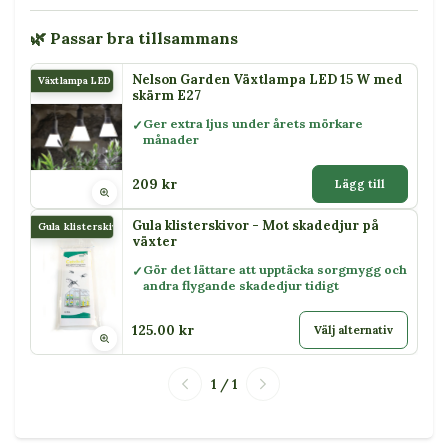
🌿 Passar bra tillsammans
Nelson Garden Växtlampa LED 15 W med
Växtlampa LED 15 W
skärm E27
Ger extra ljus under årets mörkare
månader
209 kr
Lägg till
Gula klisterskivor - Mot skadedjur på
Gula klisterskivor
växter
Gör det lättare att upptäcka sorgmygg och
andra flygande skadedjur tidigt
125.00 kr
Välj alternativ
1 / 1