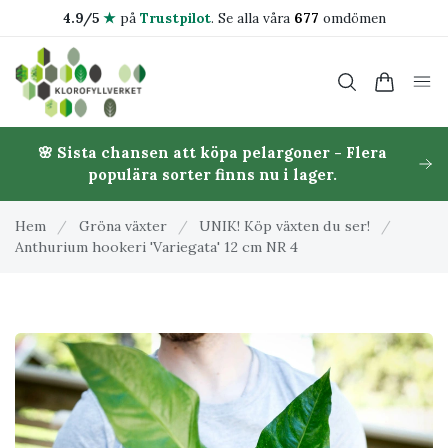
4.9/5
★
på
Trustpilot
.
Se alla våra
677
omdömen
🌸 Sista chansen att köpa pelargoner - Flera
populära sorter finns nu i lager.
Hem
/
Gröna växter
/
UNIK! Köp växten du ser!
/
Anthurium hookeri 'Variegata' 12 cm NR 4