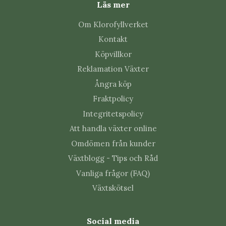
Läs mer
Kontrollera nya blad och bladens undersidor
regelbundet så upptäcks skadedjur tidigt.
Om Klorofyllverket
Kontakt
Vanliga frågor
Köpvillkor
Reklamation Växter
Hur ljust ska Anthurium hookeri
Ångra köp
'Variegata' 12 cm stå?
Fraktpolicy
Ljust utan stark direkt sol. Flytta plantan gradvis om
Integritetspolicy
ljusnivån ändras mycket.
Att handla växter online
Omdömen från kunder
Hur ofta ska Anthurium hookeri
Växtblogg - Tips och Råd
'Variegata' 12 cm vattnas?
Vanliga frågor (FAQ)
Vattna när ytan börjat torka men låt inte rotklumpen
Växtskötsel
stå blöt. Hur ofta det blir beror på temperatur, ljus,
krukstorlek och jordblandning.
Social media