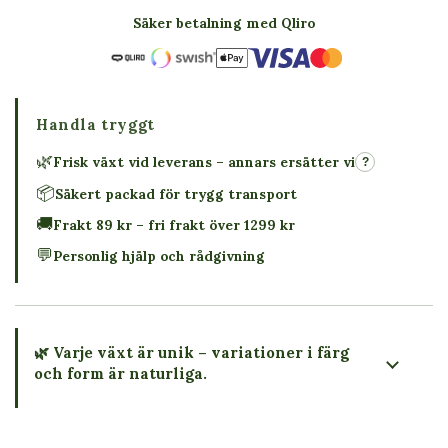
Säker betalning med Qliro
Handla tryggt
🌿
Frisk växt vid leverans – annars ersätter vi
?
📦
Säkert packad för trygg transport
🚚
Frakt 89 kr – fri frakt över 1299 kr
💬
Personlig hjälp och rådgivning
🌿 Varje växt är unik – variationer i färg
och form är naturliga.
→ Köp växten du ser