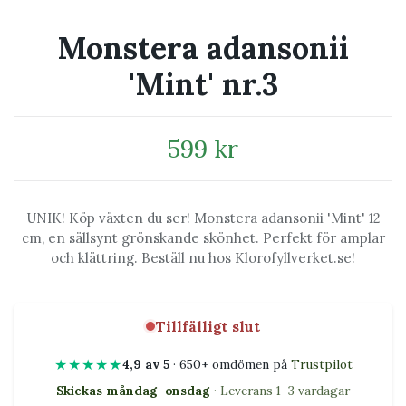
Monstera adansonii
'Mint' nr.3
599 kr
UNIK! Köp växten du ser! Monstera adansonii 'Mint' 12
cm, en sällsynt grönskande skönhet. Perfekt för amplar
och klättring. Beställ nu hos Klorofyllverket.se!
Tillfälligt slut
★★★★★
4,9 av 5
· 650+ omdömen på
Trustpilot
Skickas måndag–onsdag
· Leverans 1–3 vardagar