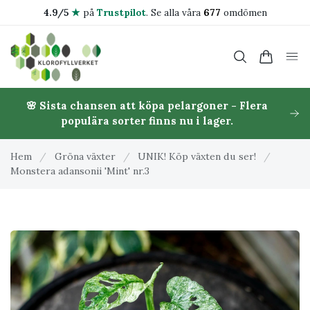
4.9/5
★
på
Trustpilot
.
Se alla våra
677
omdömen
🌸 Sista chansen att köpa pelargoner - Flera
populära sorter finns nu i lager.
Hem
/
Gröna växter
/
UNIK! Köp växten du ser!
/
Monstera adansonii 'Mint' nr.3