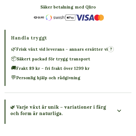
Säker betalning med Qliro
Handla tryggt
🌿
Frisk växt vid leverans – annars ersätter vi
?
📦
Säkert packad för trygg transport
🚚
Frakt 89 kr – fri frakt över 1299 kr
💬
Personlig hjälp och rådgivning
🌿 Varje växt är unik – variationer i färg
och form är naturliga.
→ Köp växten du ser