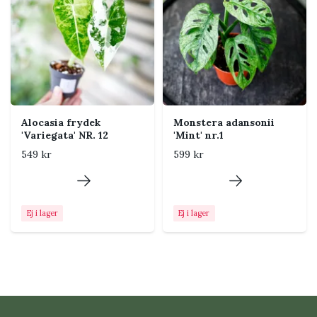
Placering i hemmet
Placera nära ett ljust fönster men skydda bladen från
stark middagssol. Klättrande exemplar kan med tiden
behöva stöd.
Alocasia frydek
Monstera adansonii
'Variegata' NR. 12
'Mint' nr.1
Tips från Klorofyllverket
549 kr
599 kr
Kontrollera jorden med ett finger innan du
vattnar. En luftig jord och en kruka med
dräneringshål minskar risken för rotskador.
Ej i lager
Ej i lager
Vanliga problem och
skadedjur
Gula eller mjuka blad kan bero på att jorden