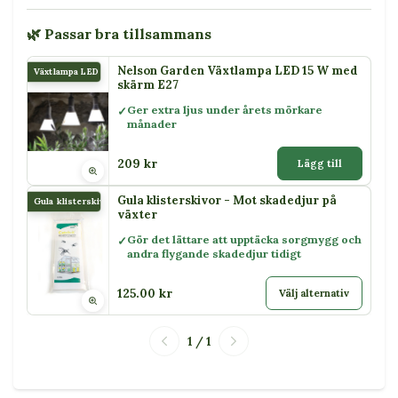
🌿 Passar bra tillsammans
Nelson Garden Växtlampa LED 15 W med
Växtlampa LED 15 W
skärm E27
Ger extra ljus under årets mörkare
månader
209 kr
Lägg till
Gula klisterskivor - Mot skadedjur på
Gula klisterskivor
växter
Gör det lättare att upptäcka sorgmygg och
andra flygande skadedjur tidigt
125.00 kr
Välj alternativ
1 / 1