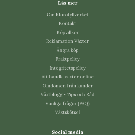
Läs mer
hålls för blöt.
Torra bladkanter kan bero på ojämn vattning,
Om Klorofyllverket
stark sol eller torr luft.
Kontakt
Kontrollera nya blad och bladens undersidor
Köpvillkor
regelbundet så upptäcks skadedjur tidigt.
Reklamation Växter
Vanliga frågor
Ångra köp
Fraktpolicy
Hur ljust ska Monstera adansonii
Integritetspolicy
'Mint' stå?
Att handla växter online
Omdömen från kunder
Ljust till halvskuggigt utan stark direkt sol. Flytta
plantan gradvis om ljusnivån ändras mycket.
Växtblogg - Tips och Råd
Vanliga frågor (FAQ)
Hur ofta ska Monstera adansonii
Växtskötsel
'Mint' vattnas?
Vattna när de översta centimetrarna av jorden har
Social media