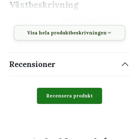
Växtbeskrivning
Produkt
Monstera adansonii 'Mint'
nr.3
Visa hela produktbeskrivningen
Krukstorlek
12 cm
Växttyp
Tropisk klätter- eller
bladväxt
Recensioner
Växtsätt
Upprätt eller klättrande
beroende på sort
Svårighetsgrad
Lätt till medel
Recensera produkt
Passar perfekt för
Dig som vill veta hur plantan ska placeras
och vattnas från början
En samling med växter som har liknande