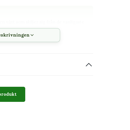
n växt som skiljer sig från de vanligaste
eskrivningen
h vattning kan följas
 innan den planteras om
dligt växtsätt och dekorativt bladverk.
den visar växtens typiska karaktär, men
produkt
uggigt. Undvik abrupt övergång till stark