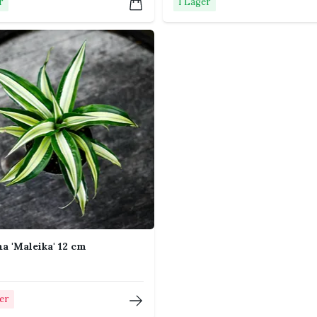
r
I Lager
e i ytterkrukan.
er skadedjur.
öss. Kontrollera nya blad, bladundersidor,
angrepp lättare att hantera.
pider's Web' 12 cm
a 'Maleika' 12 cm
2 cm vattnas?
ger
ast veckoschema. Små krukor kan behöva