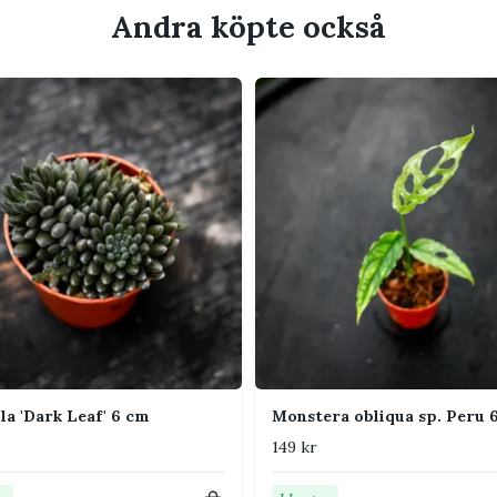
Andra köpte också
rka lätt mellan vattningarna. Vattna igenom
erskottet.
jord med god dränering.
 fungerar för de flesta, men skydda från
ement.
rannan till var fjärde vecka under vår och
eratur passar. Skydda från frost, kalla
igt blöt jord.
la 'Dark Leaf' 6 cm
Monstera obliqua sp. Peru 
149 kr
det efter bladens känslighet.