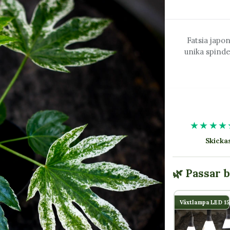
Fatsia japo
unika spinde
★★★★
Skick
🌿 Passar 
Växtlampa LED 1