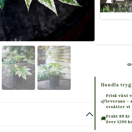
Handla tryg
Frisk växt v
🌿
leverans – 
ersätter vi
Frakt 89 kr 
🚚
över 1299 k