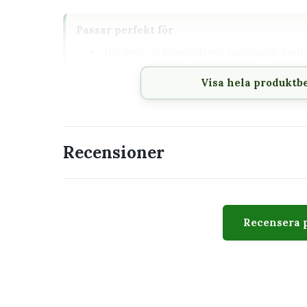
Passar perfekt för
Dig som vill komplettera samlingen med e
krukväxterna
Visa hela produktb
En placering där växtens behov av ljus oc
Den som vill förstå vad plantan behöver
Recensioner
Utseende
Fatsia 'Spider's Web' 12 cm kännetecknas av ett ty
Utseendet varierar naturligt mellan exemplar. Bil
Recensera 
storlek, antal blad och växtform kan skilja sig.
Skötsel
Ljus
Ljust till halvsk