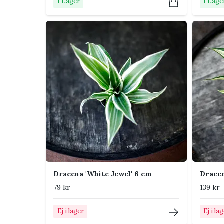
I Lager
I Lage
Tips från Klorofyllverket
Känn på jorden innan du vattnar.
Rotera plantan ibland för jämn tillväxt.
Undvik kalla drag och vatten som blir ståend
Kontrollera nya blad och bladundersidor eft
Vanliga skadedjur
Växten kan drabbas av trips, spinnkvalster och ull
stjälkar och jord regelbundet. Tidig upptäckt gör 
Vanliga frågor om Fatsia 'S
Dracena 'White Jewel' 6 cm
Dracen
79 kr
139 kr
Hur ofta ska Fatsia 'Spider's Web' 1
Ej i lager
Ej i la
Vattna efter hur torr jorden är, inte efter ett f