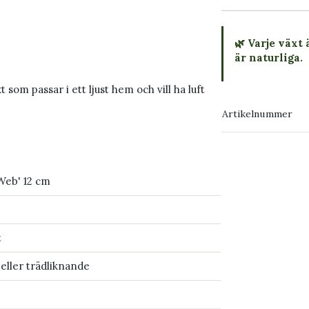
🌿 Varje växt 
är naturliga.
 som passar i ett ljust hem och vill ha luft
→ Köp växten
Artikelnummer
→ Kontakta o
 Web' 12 cm
t
 eller trädliknande