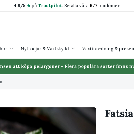
4.9/5
★
på
Trustpilot
.
Se alla våra
677
omdömen
ehör
Nyttodjur & Växtskydd
Växtinredning & presen
ansen att köpa pelargoner - Flera populära sorter finns nu
cm
Fatsia