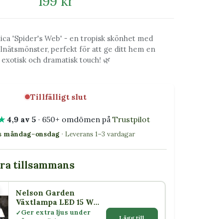
199 kr
nica 'Spider's Web' - en tropisk skönhet med
lnätsmönster, perfekt för att ge ditt hem en
exotisk och dramatisk touch! 🌿
Tillfälligt slut
★
4,9 av 5
· 650+ omdömen på
Trustpilot
as måndag–onsdag
· Leverans 1–3 vardagar
bra tillsammans
Nelson Garden
5 W
Växtlampa LED 15 W
med skärm E27
Ger extra ljus under
Lägg till