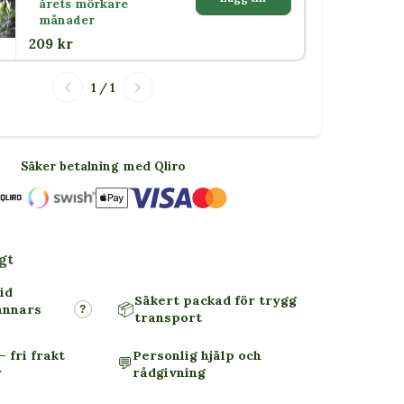
årets mörkare
månader
209 kr
1 / 1
Säker betalning med Qliro
gt
id
Säkert packad för trygg
📦
annars
?
transport
– fri frakt
Personlig hjälp och
💬
r
rådgivning