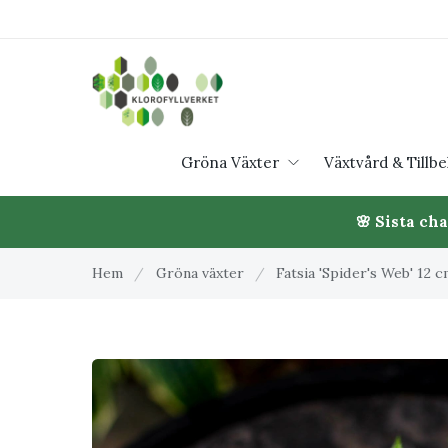
Gröna Växter
Växtvård & Tillb
🌸 Sista ch
Hem
/
Gröna växter
/
Fatsia 'Spider's Web' 12 