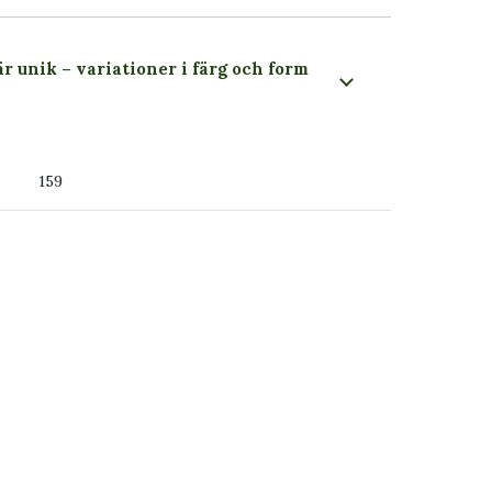
är unik – variationer i färg och form
 du ser
159
ss