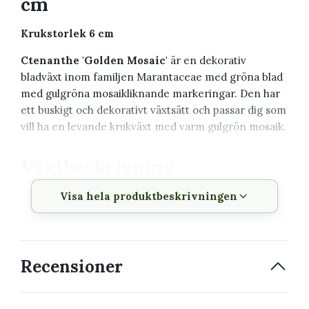
cm
Krukstorlek 6 cm
Ctenanthe 'Golden Mosaic'
är en dekorativ
bladväxt inom familjen Marantaceae med gröna blad
med gulgröna mosaikliknande markeringar. Den har
ett buskigt och dekorativt växtsätt och passar dig som
vill ha en levande krukväxt med varm gulgrön mosaik.
Växtbeskrivning
Visa hela produktbeskrivningen
Vetenskapligt
Ctenanthe 'Golden Mosaic'
namn
Familj
Marantaceae
Recensioner
Krukstorlek
6 cm
Växtsätt
Buskigt och dekorativt