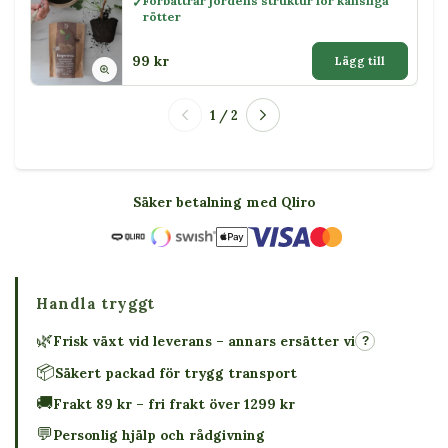
Förbättrar jordens struktur för känsliga
rötter
99 kr
Lägg till
1 / 2
Säker betalning med Qliro
Handla tryggt
🌿
Frisk växt vid leverans – annars ersätter vi
?
📦
Säkert packad för trygg transport
🚚
Frakt 89 kr – fri frakt över 1299 kr
💬
Personlig hjälp och rådgivning