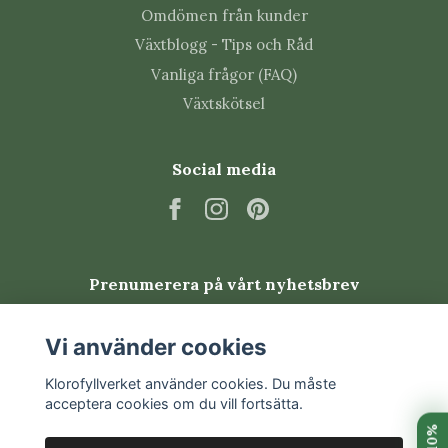
Omdömen från kunder
förekomma. Kontrollera bladens undersidor
regelbundet och sätt in behandling tidigt vid
Växtblogg - Tips och Råd
angrepp.
Vanliga frågor (FAQ)
Växtskötsel
Vanliga frågor om Ctenanthe
'Golden Mosaic'
Social media
Är Ctenanthe lättskött?
Den kräver lite jämnare vattning och högre
luftfuktighet än många andra krukväxter, men blir
Prenumerera på vårt nyhetsbrev
lättare att lyckas med när placeringen är varm och
dragfri.
Prenumerera
Vi använder cookies
Varför får bladen bruna kanter?
Klorofyllverket använder cookies. Du måste
acceptera cookies om du vill fortsätta.
Vanliga orsaker är torr luft, ojämn vattning, kallt drag
eller mineralrikt vatten.