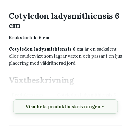
Cotyledon ladysmithiensis 6
cm
Krukstorlek: 6 cm
Cotyledon ladysmithiensis 6 cm
är en suckulent
eller caudexväxt som lagrar vatten och passar i en ljus
placering med väldränerad jord.
Växtbeskrivning
Produktnamn
Cotyledon ladysmithiensis 6
cm
Visa hela produktbeskrivningen
Krukstorlek
6 cm
Växttyp
Suckulent eller caudexväxt