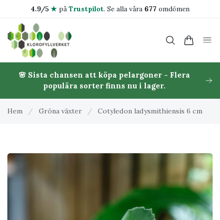
4.9/5
★
på
Trustpilot
.
Se alla våra
677
omdömen
🌸 Sista chansen att köpa pelargoner - Flera
populära sorter finns nu i lager.
Hem
/
Gröna växter
/
Cotyledon ladysmithiensis 6 cm