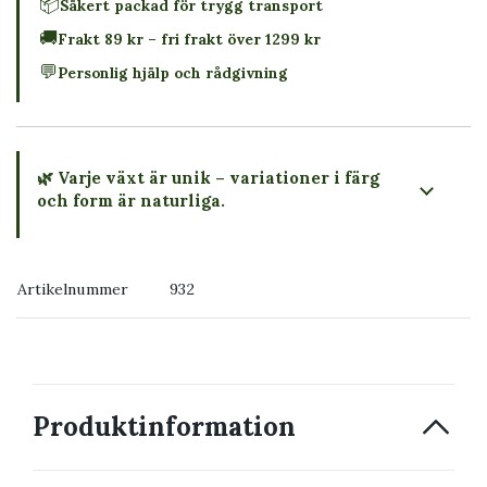
📦
Säkert packad för trygg transport
🚚
Frakt 89 kr – fri frakt över 1299 kr
💬
Personlig hjälp och rådgivning
🌿 Varje växt är unik – variationer i färg
och form är naturliga.
→ Köp växten du ser
Artikelnummer
932
→ Kontakta oss
Produktinformation