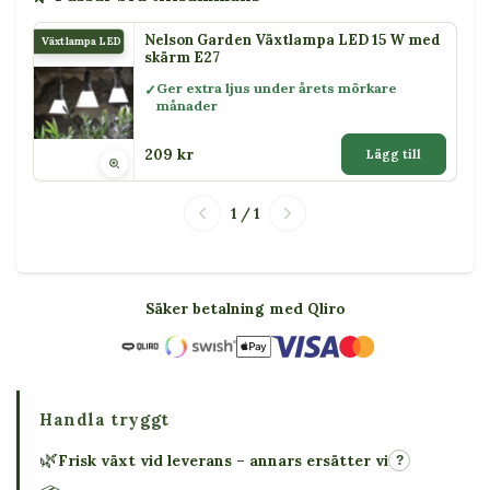
Nelson Garden Växtlampa LED 15 W med
Växtlampa LED 15 W
skärm E27
Ger extra ljus under årets mörkare
månader
209 kr
Lägg till
1 / 1
Säker betalning med Qliro
Handla tryggt
🌿
Frisk växt vid leverans – annars ersätter vi
?