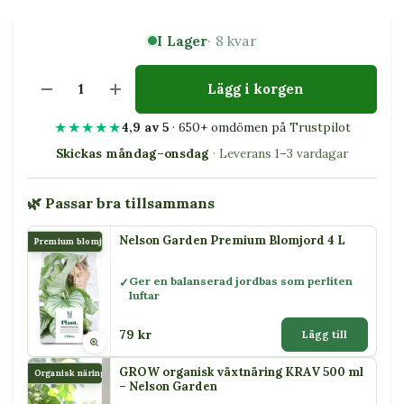
I Lager
· 8 kvar
Lägg i korgen
★★★★★
4,9 av 5
· 650+ omdömen på
Trustpilot
Skickas måndag–onsdag
· Leverans 1–3 vardagar
🌿 Passar bra tillsammans
Nelson Garden Premium Blomjord 4 L
Premium blomjord
Ger en balanserad jordbas som perliten
luftar
79 kr
Lägg till
GROW organisk växtnäring KRAV 500 ml
Organisk näring
– Nelson Garden