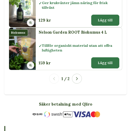
Ger krukväxter jämn näring för frisk
tillväxt
129 kr
Lägg till
Nelson Garden ROOT Biohumus 4 L
Biohumus
Tillför organiskt material utan att offra
luftigheten
159 kr
Lägg till
1 / 2
Säker betalning med Qliro