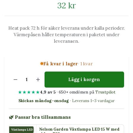
32 kr
Heat pack 72 h för säker leverans under kalla perioder.
Värmepåsen håller temperaturen i paketet under
leveransen.
Få kvar i lager
· 1 kvar
Lägg i korgen
★★★★★
4,9 av 5
· 650+ omdömen på
Trustpilot
Skickas måndag–onsdag
· Leverans 1–3 vardagar
🌿 Passar bra tillsammans
Nelson Garden Växtlampa LED 15 W med
Växtlampa LED 15 W