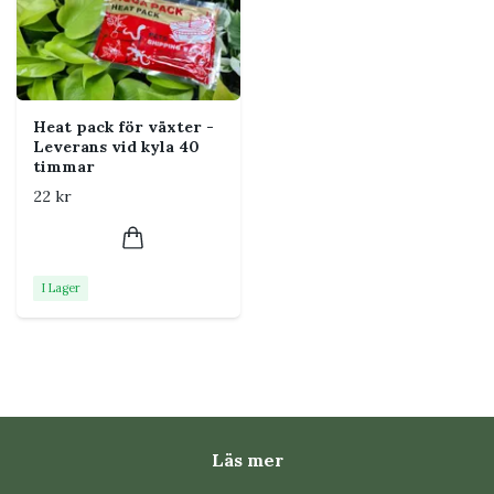
växter.
Viktigt
Hämta växtpaketet samma dag som det anländer
till ombudet. Ett Heat Pack minskar köldrisken
Heat pack för växter -
men ersätter inte snabb uthämtning.
Leverans vid kyla 40
timmar
22 kr
Vanliga frågor
I Lager
Kan jag köpa Heat Pack separat?
Nej. Påsen öppnas och aktiveras vid packningen och
säljs endast som tillval till en växtorder.
Kan Heat Pack användas med
nyttodjur?
Läs mer