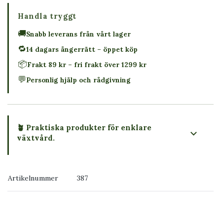
Handla tryggt
🚚
Snabb leverans från vårt lager
🔁
14 dagars ångerrätt – öppet köp
📦
Frakt 89 kr – fri frakt över 1299 kr
💬
Personlig hjälp och rådgivning
🪴 Praktiska produkter för enklare
växtvård.
Artikelnummer
387