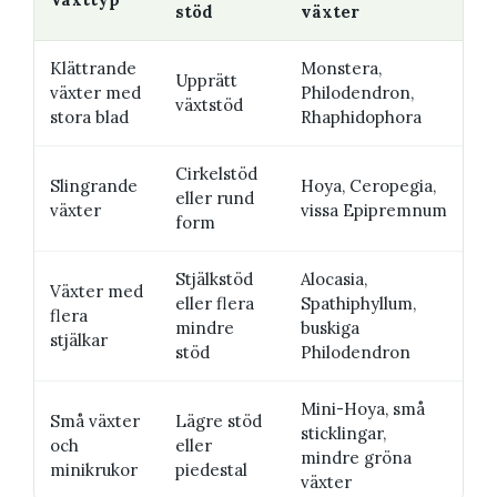
stöd
växter
Klättrande
Monstera,
Upprätt
växter med
Philodendron,
växtstöd
stora blad
Rhaphidophora
Cirkelstöd
Slingrande
Hoya, Ceropegia,
eller rund
växter
vissa Epipremnum
form
Stjälkstöd
Alocasia,
Växter med
eller flera
Spathiphyllum,
flera
mindre
buskiga
stjälkar
stöd
Philodendron
Mini-Hoya, små
Små växter
Lägre stöd
sticklingar,
och
eller
mindre gröna
minikrukor
piedestal
växter