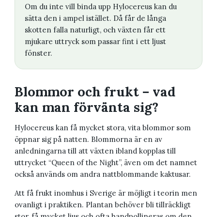
Om du inte vill binda upp Hylocereus kan du
sätta den i ampel istället. Då får de långa
skotten falla naturligt, och växten får ett
mjukare uttryck som passar fint i ett ljust
fönster.
Blommor och frukt – vad
kan man förvänta sig?
Hylocereus kan få mycket stora, vita blommor som
öppnar sig på natten. Blommorna är en av
anledningarna till att växten ibland kopplas till
uttrycket “Queen of the Night”, även om det namnet
också används om andra nattblommande kaktusar.
Att få frukt inomhus i Sverige är möjligt i teorin men
ovanligt i praktiken. Plantan behöver bli tillräckligt
stor, få mycket ljus och ofta handpollineras om den