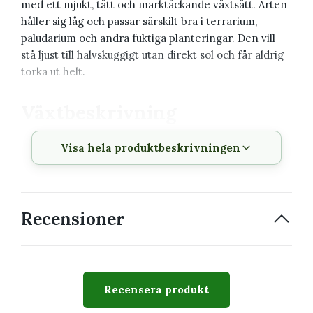
med ett mjukt, tätt och marktäckande växtsätt. Arten
håller sig låg och passar särskilt bra i terrarium,
paludarium och andra fuktiga planteringar. Den vill
stå ljust till halvskuggigt utan direkt sol och får aldrig
torka ut helt.
Växtbeskrivning
Visa hela produktbeskrivningen
Vetenskapligt
Selaginella apoda
namn
Svenskt namn
Spikmossa
Recensioner
Växtfamilj
Selaginellaceae
Krukstorlek
6 cm
Växttyp
Lummerväxt och
Recensera produkt
terrariumväxt