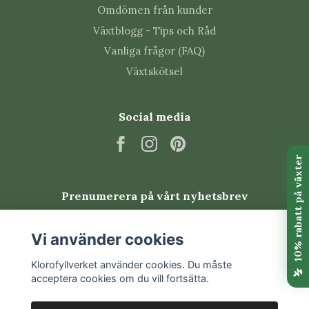
Tips från Klorofyllverket
Omdömen från kunder
Växtblogg - Tips och Råd
Låt aldrig jordklumpen torka helt.
Vanliga frågor (FAQ)
Undvik stark sol och varm, torr luft.
Växtskötsel
Klipp bort torra partier direkt så att ny tillväxt
får plats.
Plantera gärna i terrarium för jämnare
Social media
luftfuktighet.
Vanliga skadedjur
Selaginella kan drabbas av trips, sorgmygg och ibland
Prenumerera på vårt nyhetsbrev
spinnkvalster. Kontrollera plantan regelbundet,
särskilt i varm och torr luft.
Prenumerera
Vi använder cookies
Vanliga frågor om
Klorofyllverket använder cookies. Du måste
acceptera cookies om du vill fortsätta.
Selaginella apoda