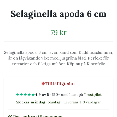
Selaginella apoda 6 cm
79 kr
Selaginella apoda, 6 cm, även känd som Kuddmosslummer,
är en lågväxande växt med ljusgröna blad. Perfekt för
terrarier och fuktiga miljöer. Köp nu på Klorofyllv
Tillfälligt slut
★★★★★
4,9 av 5
· 650+ omdömen på
Trustpilot
Skickas måndag–onsdag
· Leverans 1–3 vardagar
🌿 Passar bra tillsammans