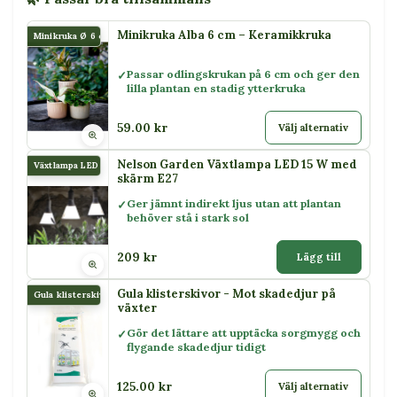
Minikruka Alba 6 cm – Keramikkruka
Minikruka Ø 6 cm Alba
Passar odlingskrukan på 6 cm och ger den
lilla plantan en stadig ytterkruka
59.00 kr
Välj alternativ
Nelson Garden Växtlampa LED 15 W med
Växtlampa LED 15 W
skärm E27
Ger jämnt indirekt ljus utan att plantan
behöver stå i stark sol
209 kr
Lägg till
Gula klisterskivor - Mot skadedjur på
Gula klisterskivor
växter
Gör det lättare att upptäcka sorgmygg och
flygande skadedjur tidigt
125.00 kr
Välj alternativ