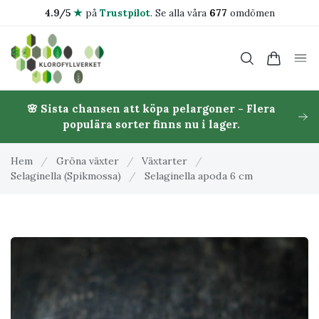
4.9/5
★
på
Trustpilot
.
Se alla våra
677
omdömen
🌸 Sista chansen att köpa pelargoner - Flera
populära sorter finns nu i lager.
Hem
/
Gröna växter
/
Växtarter
/
Selaginella (Spikmossa)
/
Selaginella apoda 6 cm