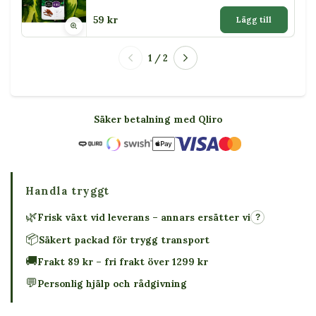
59 kr
Lägg till
1 / 2
Säker betalning med Qliro
Handla tryggt
🌿
Frisk växt vid leverans – annars ersätter vi
?
📦
Säkert packad för trygg transport
🚚
Frakt 89 kr – fri frakt över 1299 kr
💬
Personlig hjälp och rådgivning