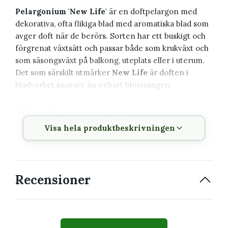
Pelargonium 'New Life'
är en doftpelargon med
dekorativa, ofta flikiga blad med aromatiska blad som
avger doft när de berörs. Sorten har ett buskigt och
förgrenat växtsätt och passar både som krukväxt och
som säsongsväxt på balkong, uteplats eller i uterum.
Det som särskilt utmärker
New Life
är doften i
bladverket snarare än enbart blomningen.
Växtbeskrivning
Visa hela produktbeskrivningen
Vetenskapligt
Pelargonium 'New Life'
namn
Svenskt namn
Pelargon
Recensioner
Familj
Geraniaceae
Typ
Doftpelargon