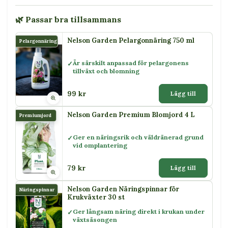
🌿 Passar bra tillsammans
Nelson Garden Pelargonnäring 750 ml
Pelargonnäring
Är särskilt anpassad för pelargonens
tillväxt och blomning
99 kr
Lägg till
Nelson Garden Premium Blomjord 4 L
Premiumjord
Ger en näringsrik och väldränerad grund
vid omplantering
79 kr
Lägg till
Nelson Garden Näringspinnar för
Näringspinnar
Krukväxter 30 st
Ger långsam näring direkt i krukan under
växtsäsongen