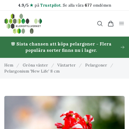
4.9/5
★
på
Trustpilot
.
Se alla våra
677
omdömen
🌸 Sista chansen att köpa pelargoner - Flera
populära sorter finns nu i lager.
Hem
/
Gröna växter
/
Växtarter
/
Pelargoner
/
Pelargonium 'New Life' 8 cm