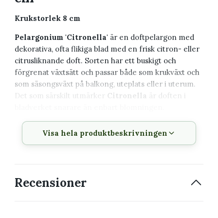
Krukstorlek 8 cm
Pelargonium 'Citronella'
är en doftpelargon med
dekorativa, ofta flikiga blad med en frisk citron- eller
citrusliknande doft. Sorten har ett buskigt och
förgrenat växtsätt och passar både som krukväxt och
som säsongsväxt på balkong, uteplats eller i uterum.
Det som särskilt utmärker
Citronella
är doften i
bladverket snarare än enbart blomningen.
Växtbeskrivning
Visa hela produktbeskrivningen
Vetenskapligt
Pelargonium 'Citronella'
namn
Recensioner
Svenskt namn
Pelargon
Familj
Geraniaceae