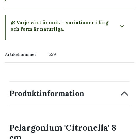
🌿 Varje växt är unik – variationer i färg
och form är naturliga.
→ Köp växten du ser
Artikelnummer
559
→ Kontakta oss
Produktinformation
Pelargonium 'Citronella' 8
cm