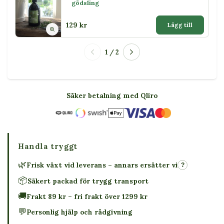
gödsling
129 kr
Lägg till
1 / 2
Säker betalning med Qliro
Handla tryggt
🌿
Frisk växt vid leverans – annars ersätter vi
?
📦
Säkert packad för trygg transport
🚚
Frakt 89 kr – fri frakt över 1299 kr
💬
Personlig hjälp och rådgivning