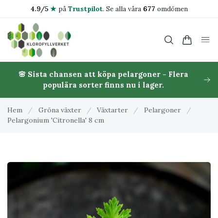
4.9/5
★
på
Trustpilot
.
Se alla våra
677
omdömen
🌸 Sista chansen att köpa pelargoner - Flera
populära sorter finns nu i lager.
Hem
/
Gröna växter
/
Växtarter
/
Pelargoner
/
Pelargonium 'Citronella' 8 cm