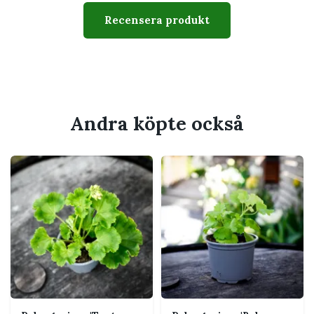
Typ
Doftpelargon
Recensera produkt
Krukstorlek
8 cm
Växtsätt
Buskigt och förgrenat
Svårighetsgrad
Lätt till medel
Andra köpte också
Husdjur
Bör hållas utom räckhåll för
katt och hund som tuggar på
växter
Passar perfekt för
Mycket ljust eller soligt läge
Solig fönsterbräda, balkong eller uteplats
där bladen kan beröras
Dig som uppskattar aromatiska blad och
samlarvärde