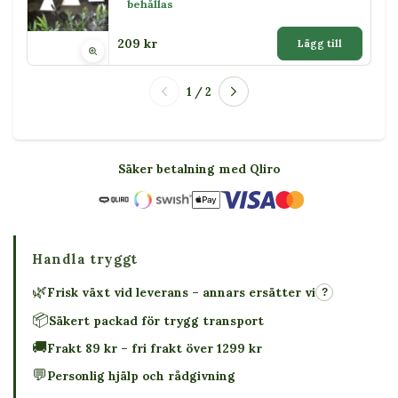
behållas
209 kr
Lägg till
1 / 2
Säker betalning med Qliro
Handla tryggt
🌿
Frisk växt vid leverans – annars ersätter vi
?
📦
Säkert packad för trygg transport
🚚
Frakt 89 kr – fri frakt över 1299 kr
💬
Personlig hjälp och rådgivning