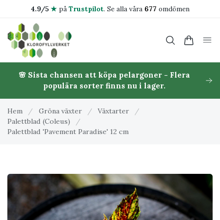
4.9/5
★
på
Trustpilot
.
Se alla våra
677
omdömen
🌸 Sista chansen att köpa pelargoner - Flera
populära sorter finns nu i lager.
Hem
/
Gröna växter
/
Växtarter
/
Palettblad (Coleus)
/
Palettblad 'Pavement Paradise' 12 cm