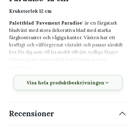
Krukstorlek 12 cm
Palettblad 'Pavement Paradise'
är en färgstark
bladväxt med stora dekorativa blad med starka
färgkontraster och vågiga kanter. Växten har ett
kraftigt och välförgrenat växtsätt och passar särskilt
bra för dig som vill ha snabb tillväxt, tydliga färger
och en planta som enkelt kan formas genom
toppning.
Växtbeskrivning
Visa hela produktbeskrivningen
Vetenskapligt
Coleus scutellarioides
namn
'Pavement Paradise'
Recensioner
Svenskt namn
Palettblad
Familj
Lamiaceae