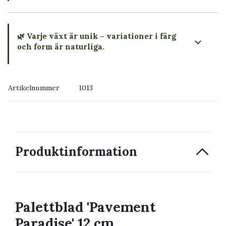
🌿 Varje växt är unik – variationer i färg
och form är naturliga.
→ Köp växten du ser
Artikelnummer
1013
→ Kontakta oss
Produktinformation
Palettblad 'Pavement
Paradise' 12 cm