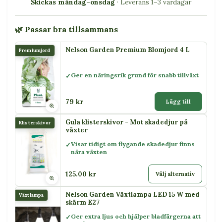
Skickas måndag–onsdag
· Leverans 1–3 vardagar
🌿 Passar bra tillsammans
Nelson Garden Premium Blomjord 4 L
Premiumjord
Ger en näringsrik grund för snabb tillväxt
79 kr
Lägg till
Gula klisterskivor - Mot skadedjur på
Klisterskivor
växter
Visar tidigt om flygande skadedjur finns
nära växten
125.00 kr
Välj alternativ
Nelson Garden Växtlampa LED 15 W med
Växtlampa
skärm E27
Ger extra ljus och hjälper bladfärgerna att