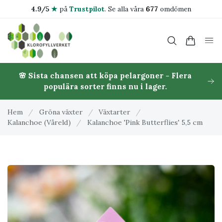
4.9/5
★
på
Trustpilot
.
Se alla våra
677
omdömen
🌸 Sista chansen att köpa pelargoner - Flera
populära sorter finns nu i lager.
Hem
/
Gröna växter
/
Växtarter
/
Kalanchoe (Våreld)
/
Kalanchoe 'Pink Butterflies' 5,5 cm