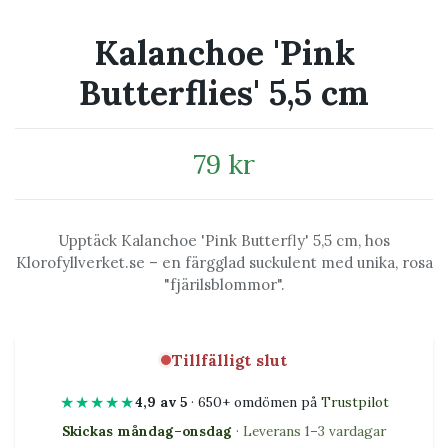
Kalanchoe 'Pink
Butterflies' 5,5 cm
79 kr
Upptäck Kalanchoe 'Pink Butterfly' 5,5 cm, hos
Klorofyllverket.se – en färgglad suckulent med unika, rosa
"fjärilsblommor".
Tillfälligt slut
★★★★★
4,9 av 5
· 650+ omdömen på
Trustpilot
Skickas måndag–onsdag
· Leverans 1–3 vardagar