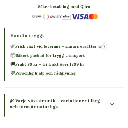
Säker betalning med Qliro
Handla tryggt
🌿
Frisk växt vid leverans – annars ersätter vi
?
📦
Säkert packad för trygg transport
🚚
Frakt 89 kr – fri frakt över 1299 kr
💬
Personlig hjälp och rådgivning
🌿 Varje växt är unik – variationer i färg
och form är naturliga.
→ Köp växten du ser